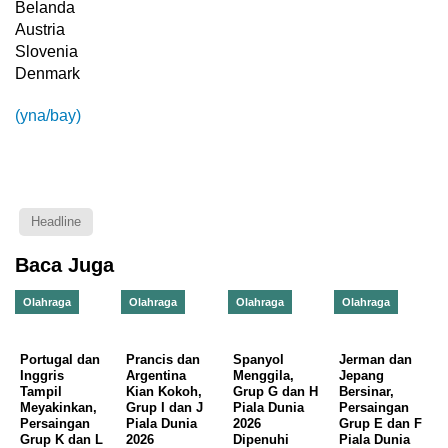
Belanda
Austria
Slovenia
Denmark
(yna/bay)
Headline
Baca Juga
Olahraga
Olahraga
Olahraga
Olahraga
Portugal dan
Prancis dan
Spanyol
Jerman dan
Inggris
Argentina
Menggila,
Jepang
Tampil
Kian Kokoh,
Grup G dan H
Bersinar,
Meyakinkan,
Grup I dan J
Piala Dunia
Persaingan
Persaingan
Piala Dunia
2026
Grup E dan F
Grup K dan L
2026
Dipenuhi
Piala Dunia