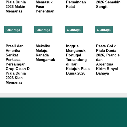
Piala Dunia
Memasuki
Persaingan
2026 Semakin
2026 Makin
Fase
Ketat
Sengit
Memanas
Penentuan
Olahraga
Olahraga
Olahraga
Olahraga
Brasil dan
Meksiko
Inggris
Pesta Gol di
Amerika
Melaju,
Mengamuk,
Piala Dunia
Serikat
Kanada
Portugal
2026, Prancis
Perkasa,
Mengamuk
Tersandung
dan
Persaingan
di Hari
Argentina
Grup C dan D
Ketujuh Piala
Kirim Sinyal
Piala Dunia
Dunia 2026
Bahaya
2026 Kian
Memanas