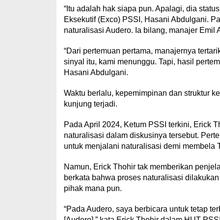
“Itu adalah hak siapa pun. Apalagi, dia stat
Eksekutif (Exco) PSSI, Hasani Abdulgani. Pa
naturalisasi Audero. Ia bilang, manajer Emil
“Dari pertemuan pertama, manajernya tertar
sinyal itu, kami menunggu. Tapi, hasil per
Hasani Abdulgani.
Waktu berlalu, kepemimpinan dan struktur ke
kunjung terjadi.
Pada April 2024, Ketum PSSI terkini, Erick 
naturalisasi dalam diskusinya tersebut. P
untuk menjalani naturalisasi demi membela 
Namun, Erick Thohir tak memberikan penjela
berkata bahwa proses naturalisasi dilakukan 
pihak mana pun.
“Pada Audero, saya berbicara untuk tetap te
[Audero],” kata Erick Thohir dalam HUT PSSI 