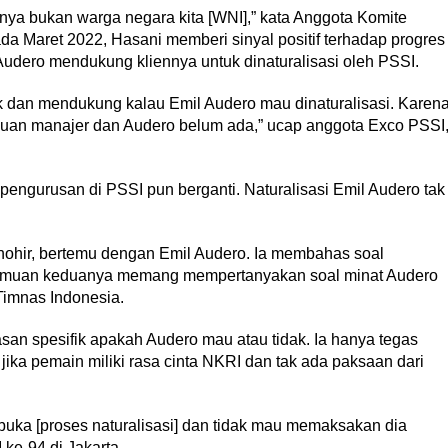
usnya bukan warga negara kita [WNI],” kata Anggota Komite
da Maret 2022, Hasani memberi sinyal positif terhadap progres
 Audero mendukung kliennya untuk dinaturalisasi oleh PSSI.
ik dan mendukung kalau Emil Audero mau dinaturalisasi. Karen
temuan manajer dan Audero belum ada,” ucap anggota Exco PSSI
pengurusan di PSSI pun berganti. Naturalisasi Emil Audero tak
Thohir, bertemu dengan Emil Audero. Ia membahas soal
ertemuan keduanya memang mempertanyakan soal minat Audero
Timnas Indonesia.
san spesifik apakah Audero mau atau tidak. Ia hanya tegas
jika pemain miliki rasa cinta NKRI dan tak ada paksaan dari
rbuka [proses naturalisasi] dan tidak mau memaksakan dia
ke-94 di Jakarta.