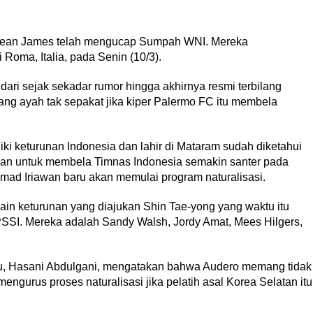
Dean James telah mengucap Sumpah WNI. Mereka
Roma, Italia, pada Senin (10/3).
ari sejak sekadar rumor hingga akhirnya resmi terbilang
ng ayah tak sepakat jika kiper Palermo FC itu membela
ki keturunan Indonesia dan lahir di Mataram sudah diketahui
itkan untuk membela Timnas Indonesia semakin santer pada
d Iriawan baru akan memulai program naturalisasi.
n keturunan yang diajukan Shin Tae-yong yang waktu itu
PSSI. Mereka adalah Sandy Walsh, Jordy Amat, Mees Hilgers,
itu, Hasani Abdulgani, mengatakan bahwa Audero memang tidak
mengurus proses naturalisasi jika pelatih asal Korea Selatan itu