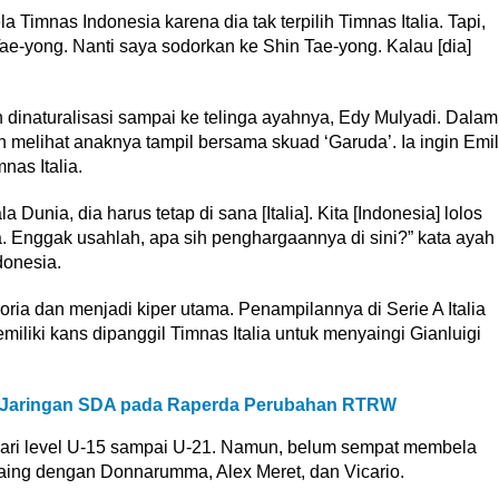
 Timnas Indonesia karena dia tak terpilih Timnas Italia. Tapi,
ae-yong. Nanti saya sodorkan ke Shin Tae-yong. Kalau [dia]
dinaturalisasi sampai ke telinga ayahnya, Edy Mulyadi. Dalam
h melihat anaknya tampil bersama skuad ‘Garuda’. Ia ingin Emil
as Italia.
la Dunia, dia harus tetap di sana [Italia]. Kita [Indonesia] lolos
ia. Enggak usahlah, apa sih penghargaannya di sini?” kata ayah
donesia.
ria dan menjadi kiper utama. Penampilannya di Serie A Italia
miliki kans dipanggil Timnas Italia untuk menyaingi Gianluigi
tem Jaringan SDA pada Raperda Perubahan RTRW
dari level U-15 sampai U-21. Namun, belum sempat membela
h saing dengan Donnarumma, Alex Meret, dan Vicario.