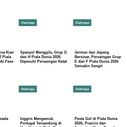
Olahraga
Olahraga
ina Kian
Spanyol Menggila, Grup G
Jerman dan Jepang
J Piala
dan H Piala Dunia 2026
Bersinar, Persaingan Grup
ki Fase
Dipenuhi Persaingan Ketat
E dan F Piala Dunia 2026
Semakin Sengit
Olahraga
Olahraga
anada
Inggris Mengamuk,
Pesta Gol di Piala Dunia
Portugal Tersandung di
2026, Prancis dan