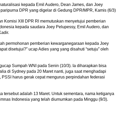
aturalisasi kepada Emil Audero, Dean James, dan Joey
 paripurna DPR yang digelar di Gedung DPR/MPR, Kamis (6/3)
an Komisi XIII DPR RI memutuskan menyetujui pemberian
donesia kepada saudara Joey Pelupessy, Emil Audero, dan
adir.
kah permohonan pemberian kewarganegaraan kepada Joey
at disetujui?” ucap Adies yang yang disahuti “setuju” oleh
gucap Sumpah WNI pada Senin (10/3). Ia diharapkan bisa
alia di Sydney pada 20 Maret nanti, juga saat menghadapi
i, PSSI harus gerak cepat mengurus perpindahan federasi
ga tersebut adalah 13 Maret. Untuk sementara, nama ketiganya
Timnas Indonesia yang telah diumumkan pada Minggu (9/3).