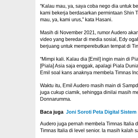
“Kalau mau, ya, saya coba nego dia untuk bela
kami bekerja berdasarkan permintaan Shin T
mau, ya, kami urus,” kata Hasani.
Masih di November 2021, rumor Audero akan 
video yang beredar di media sosial, Edy oga
berjuang untuk memperebutkan tempat di Timn
“Mimpi kali. Kalau dia [Emil] ingin main di Pia
[Piala] Asia saja enggak, apalagi Piala Dun
Emil soal kans anaknya membela Timnas In
Waktu itu, Emil Audero masih main di Sampdo
juga cukup ciamik, sehingga dinilai masih me
Donnarumma.
Baca juga
Joni Soroti Peta Digital Sis
Audero juga pernah membela Timnas Italia 
Timnas Italia di level senior. Ia masih kala