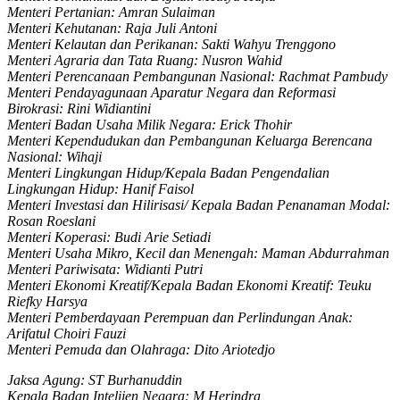
Menteri Pertanian: Amran Sulaiman
Menteri Kehutanan: Raja Juli Antoni
Menteri Kelautan dan Perikanan: Sakti Wahyu Trenggono
Menteri Agraria dan Tata Ruang: Nusron Wahid
Menteri Perencanaan Pembangunan Nasional: Rachmat Pambudy
Menteri Pendayagunaan Aparatur Negara dan Reformasi
Birokrasi: Rini Widiantini
Menteri Badan Usaha Milik Negara: Erick Thohir
Menteri Kependudukan dan Pembangunan Keluarga Berencana
Nasional: Wihaji
Menteri Lingkungan Hidup/Kepala Badan Pengendalian
Lingkungan Hidup: Hanif Faisol
Menteri Investasi dan Hilirisasi/ Kepala Badan Penanaman Modal:
Rosan Roeslani
Menteri Koperasi: Budi Arie Setiadi
Menteri Usaha Mikro, Kecil dan Menengah: Maman Abdurrahman
Menteri Pariwisata: Widianti Putri
Menteri Ekonomi Kreatif/Kepala Badan Ekonomi Kreatif: Teuku
Riefky Harsya
Menteri Pemberdayaan Perempuan dan Perlindungan Anak:
Arifatul Choiri Fauzi
Menteri Pemuda dan Olahraga: Dito Ariotedjo
Jaksa Agung: ST Burhanuddin
Kepala Badan Intelijen Negara: M Herindra