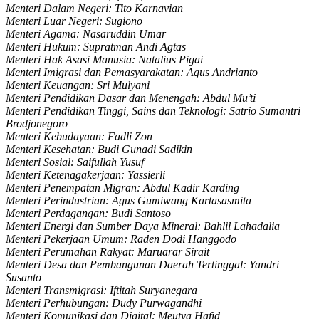
Menteri Dalam Negeri: Tito Karnavian
Menteri Luar Negeri: Sugiono
Menteri Agama: Nasaruddin Umar
Menteri Hukum: Supratman Andi Agtas
Menteri Hak Asasi Manusia: Natalius Pigai
Menteri Imigrasi dan Pemasyarakatan: Agus Andrianto
Menteri Keuangan: Sri Mulyani
Menteri Pendidikan Dasar dan Menengah: Abdul Mu’ti
Menteri Pendidikan Tinggi, Sains dan Teknologi: Satrio Sumantri
Brodjonegoro
Menteri Kebudayaan: Fadli Zon
Menteri Kesehatan: Budi Gunadi Sadikin
Menteri Sosial: Saifullah Yusuf
Menteri Ketenagakerjaan: Yassierli
Menteri Penempatan Migran: Abdul Kadir Karding
Menteri Perindustrian: Agus Gumiwang Kartasasmita
Menteri Perdagangan: Budi Santoso
Menteri Energi dan Sumber Daya Mineral: Bahlil Lahadalia
Menteri Pekerjaan Umum: Raden Dodi Hanggodo
Menteri Perumahan Rakyat: Maruarar Sirait
Menteri Desa dan Pembangunan Daerah Tertinggal: Yandri
Susanto
Menteri Transmigrasi: Iftitah Suryanegara
Menteri Perhubungan: Dudy Purwagandhi
Menteri Komunikasi dan Digital: Meutya Hafid