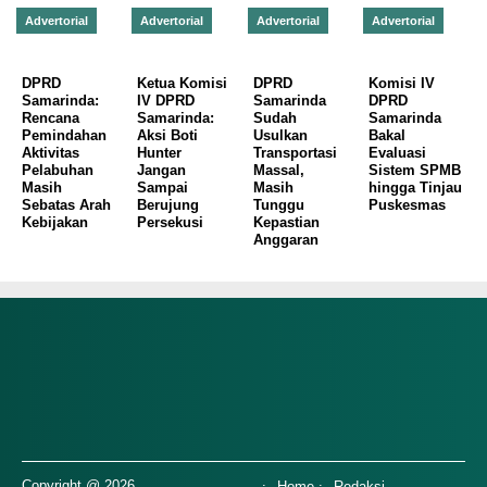
Advertorial
Advertorial
Advertorial
Advertorial
DPRD
Ketua Komisi
DPRD
Komisi IV
Samarinda:
IV DPRD
Samarinda
DPRD
Rencana
Samarinda:
Sudah
Samarinda
Pemindahan
Aksi Boti
Usulkan
Bakal
Aktivitas
Hunter
Transportasi
Evaluasi
Pelabuhan
Jangan
Massal,
Sistem SPMB
Masih
Sampai
Masih
hingga Tinjau
Sebatas Arah
Berujung
Tunggu
Puskesmas
Kebijakan
Persekusi
Kepastian
Anggaran
Copyright @ 2026
Home
Redaksi