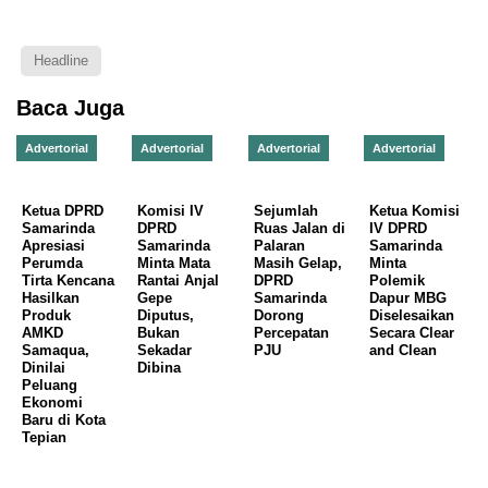
Headline
Baca Juga
Advertorial
Advertorial
Advertorial
Advertorial
Ketua DPRD
Komisi IV
Sejumlah
Ketua Komisi
Samarinda
DPRD
Ruas Jalan di
IV DPRD
Apresiasi
Samarinda
Palaran
Samarinda
Perumda
Minta Mata
Masih Gelap,
Minta
Tirta Kencana
Rantai Anjal
DPRD
Polemik
Hasilkan
Gepe
Samarinda
Dapur MBG
Produk
Diputus,
Dorong
Diselesaikan
AMKD
Bukan
Percepatan
Secara Clear
Samaqua,
Sekadar
PJU
and Clean
Dinilai
Dibina
Peluang
Ekonomi
Baru di Kota
Tepian