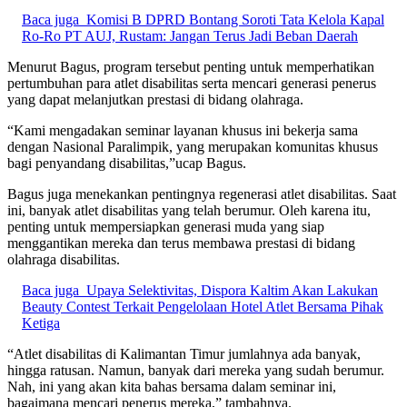
Baca juga
Komisi B DPRD Bontang Soroti Tata Kelola Kapal
Ro-Ro PT AUJ, Rustam: Jangan Terus Jadi Beban Daerah
Menurut Bagus, program tersebut penting untuk memperhatikan
pertumbuhan para atlet disabilitas serta mencari generasi penerus
yang dapat melanjutkan prestasi di bidang olahraga.
“Kami mengadakan seminar layanan khusus ini bekerja sama
dengan Nasional Paralimpik, yang merupakan komunitas khusus
bagi penyandang disabilitas,”ucap Bagus.
Bagus juga menekankan pentingnya regenerasi atlet disabilitas. Saat
ini, banyak atlet disabilitas yang telah berumur. Oleh karena itu,
penting untuk mempersiapkan generasi muda yang siap
menggantikan mereka dan terus membawa prestasi di bidang
olahraga disabilitas.
Baca juga
Upaya Selektivitas, Dispora Kaltim Akan Lakukan
Beauty Contest Terkait Pengelolaan Hotel Atlet Bersama Pihak
Ketiga
“Atlet disabilitas di Kalimantan Timur jumlahnya ada banyak,
hingga ratusan. Namun, banyak dari mereka yang sudah berumur.
Nah, ini yang akan kita bahas bersama dalam seminar ini,
bagaimana mencari penerus mereka,” tambahnya.