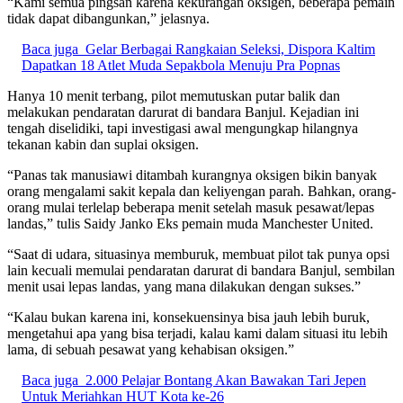
“Kami semua pingsan karena kekurangan oksigen, beberapa pemain
tidak dapat dibangunkan,” jelasnya.
Baca juga
Gelar Berbagai Rangkaian Seleksi, Dispora Kaltim
Dapatkan 18 Atlet Muda Sepakbola Menuju Pra Popnas
Hanya 10 menit terbang, pilot memutuskan putar balik dan
melakukan pendaratan darurat di bandara Banjul. Kejadian ini
tengah diselidiki, tapi investigasi awal mengungkap hilangnya
tekanan kabin dan suplai oksigen.
“Panas tak manusiawi ditambah kurangnya oksigen bikin banyak
orang mengalami sakit kepala dan keliyengan parah. Bahkan, orang-
orang mulai terlelap beberapa menit setelah masuk pesawat/lepas
landas,” tulis Saidy Janko Eks pemain muda Manchester United.
“Saat di udara, situasinya memburuk, membuat pilot tak punya opsi
lain kecuali memulai pendaratan darurat di bandara Banjul, sembilan
menit usai lepas landas, yang mana dilakukan dengan sukses.”
“Kalau bukan karena ini, konsekuensinya bisa jauh lebih buruk,
mengetahui apa yang bisa terjadi, kalau kami dalam situasi itu lebih
lama, di sebuah pesawat yang kehabisan oksigen.”
Baca juga
2.000 Pelajar Bontang Akan Bawakan Tari Jepen
Untuk Meriahkan HUT Kota ke-26