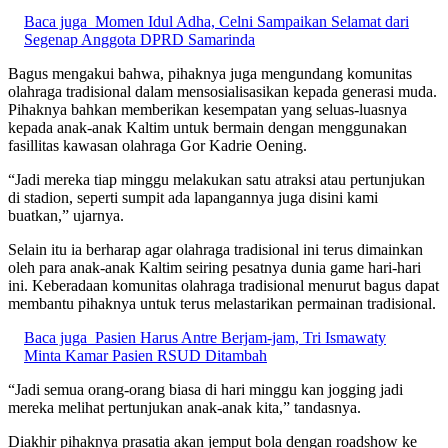
Baca juga
Momen Idul Adha, Celni Sampaikan Selamat dari
Segenap Anggota DPRD Samarinda
Bagus mengakui bahwa, pihaknya juga mengundang komunitas
olahraga tradisional dalam mensosialisasikan kepada generasi muda.
Pihaknya bahkan memberikan kesempatan yang seluas-luasnya
kepada anak-anak Kaltim untuk bermain dengan menggunakan
fasillitas kawasan olahraga Gor Kadrie Oening.
“Jadi mereka tiap minggu melakukan satu atraksi atau pertunjukan
di stadion, seperti sumpit ada lapangannya juga disini kami
buatkan,” ujarnya.
Selain itu ia berharap agar olahraga tradisional ini terus dimainkan
oleh para anak-anak Kaltim seiring pesatnya dunia game hari-hari
ini. Keberadaan komunitas olahraga tradisional menurut bagus dapat
membantu pihaknya untuk terus melastarikan permainan tradisional.
Baca juga
Pasien Harus Antre Berjam-jam, Tri Ismawaty
Minta Kamar Pasien RSUD Ditambah
“Jadi semua orang-orang biasa di hari minggu kan jogging jadi
mereka melihat pertunjukan anak-anak kita,” tandasnya.
Diakhir pihaknya prasatia akan jemput bola dengan roadshow ke