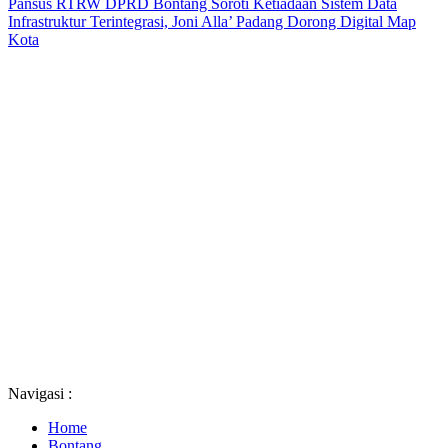
Pansus RTRW DPRD Bontang Soroti Ketiadaan Sistem Data
Infrastruktur Terintegrasi, Joni Alla’ Padang Dorong Digital Map
Kota
Navigasi :
Home
Bontang