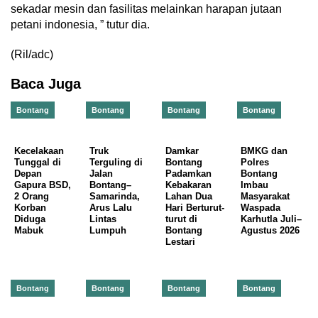
sekadar mesin dan fasilitas melainkan harapan jutaan
petani indonesia, ” tutur dia.
(Ril/adc)
Baca Juga
Bontang
Bontang
Bontang
Bontang
Kecelakaan
Truk
Damkar
BMKG dan
Tunggal di
Terguling di
Bontang
Polres
Depan
Jalan
Padamkan
Bontang
Gapura BSD,
Bontang–
Kebakaran
Imbau
2 Orang
Samarinda,
Lahan Dua
Masyarakat
Korban
Arus Lalu
Hari Berturut-
Waspada
Diduga
Lintas
turut di
Karhutla Juli–
Mabuk
Lumpuh
Bontang
Agustus 2026
Lestari
Bontang
Bontang
Bontang
Bontang