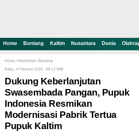
Home
Bontang
Kaltim
Nusantara
Dunia
Olahra
Home /
Advertorial
/
Bontang
Rabu, 4 Februari 2026 - 08:12 WIB
Dukung Keberlanjutan
Swasembada Pangan, Pupuk
Indonesia Resmikan
Modernisasi Pabrik Tertua
Pupuk Kaltim