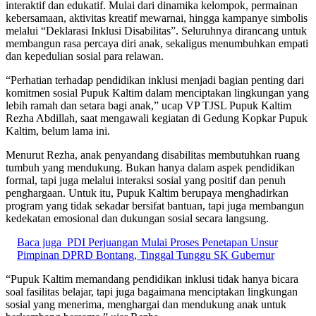
interaktif dan edukatif. Mulai dari dinamika kelompok, permainan
kebersamaan, aktivitas kreatif mewarnai, hingga kampanye simbolis
melalui “Deklarasi Inklusi Disabilitas”. Seluruhnya dirancang untuk
membangun rasa percaya diri anak, sekaligus menumbuhkan empati
dan kepedulian sosial para relawan.
“Perhatian terhadap pendidikan inklusi menjadi bagian penting dari
komitmen sosial Pupuk Kaltim dalam menciptakan lingkungan yang
lebih ramah dan setara bagi anak,” ucap VP TJSL Pupuk Kaltim
Rezha Abdillah, saat mengawali kegiatan di Gedung Kopkar Pupuk
Kaltim, belum lama ini.
Menurut Rezha, anak penyandang disabilitas membutuhkan ruang
tumbuh yang mendukung. Bukan hanya dalam aspek pendidikan
formal, tapi juga melalui interaksi sosial yang positif dan penuh
penghargaan. Untuk itu, Pupuk Kaltim berupaya menghadirkan
program yang tidak sekadar bersifat bantuan, tapi juga membangun
kedekatan emosional dan dukungan sosial secara langsung.
Baca juga
PDI Perjuangan Mulai Proses Penetapan Unsur
Pimpinan DPRD Bontang, Tinggal Tunggu SK Gubernur
“Pupuk Kaltim memandang pendidikan inklusi tidak hanya bicara
soal fasilitas belajar, tapi juga bagaimana menciptakan lingkungan
sosial yang menerima, menghargai dan mendukung anak untuk