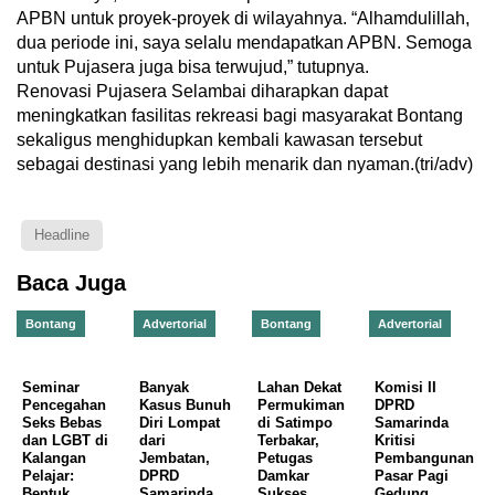
APBN untuk proyek-proyek di wilayahnya. “Alhamdulillah,
dua periode ini, saya selalu mendapatkan APBN. Semoga
untuk Pujasera juga bisa terwujud,” tutupnya.
Renovasi Pujasera Selambai diharapkan dapat
meningkatkan fasilitas rekreasi bagi masyarakat Bontang
sekaligus menghidupkan kembali kawasan tersebut
sebagai destinasi yang lebih menarik dan nyaman.(tri/adv)
Headline
Baca Juga
Bontang
Advertorial
Bontang
Advertorial
Seminar
Banyak
Lahan Dekat
Komisi II
Pencegahan
Kasus Bunuh
Permukiman
DPRD
Seks Bebas
Diri Lompat
di Satimpo
Samarinda
dan LGBT di
dari
Terbakar,
Kritisi
Kalangan
Jembatan,
Petugas
Pembangunan
Pelajar:
DPRD
Damkar
Pasar Pagi
Bentuk
Samarinda
Sukses
Gedung