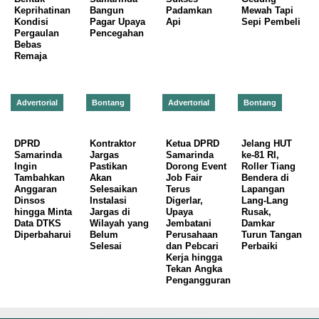
Keprihatinan
Bangun
Padamkan
Mewah Tapi
Kondisi
Pagar Upaya
Api
Sepi Pembeli
Pergaulan
Pencegahan
Bebas
Remaja
Advertorial
Bontang
Advertorial
Bontang
DPRD
Kontraktor
Ketua DPRD
Jelang HUT
Samarinda
Jargas
Samarinda
ke-81 RI,
Ingin
Pastikan
Dorong Event
Roller Tiang
Tambahkan
Akan
Job Fair
Bendera di
Anggaran
Selesaikan
Terus
Lapangan
Dinsos
Instalasi
Digerlar,
Lang-Lang
hingga Minta
Jargas di
Upaya
Rusak,
Data DTKS
Wilayah yang
Jembatani
Damkar
Diperbaharui
Belum
Perusahaan
Turun Tangan
Selesai
dan Pebcari
Perbaiki
Kerja hingga
Tekan Angka
Pengangguran