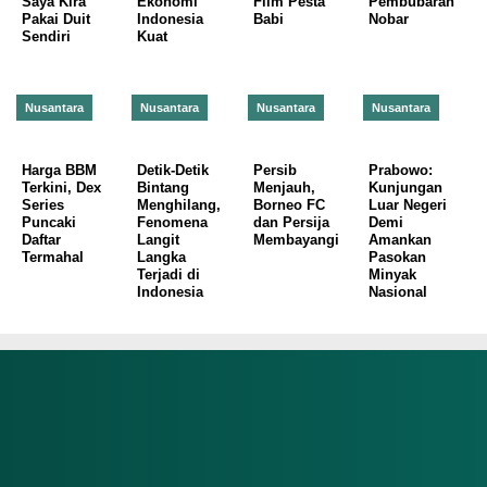
Saya Kira
Ekonomi
Film Pesta
Pembubaran
Pakai Duit
Indonesia
Babi
Nobar
Sendiri
Kuat
Nusantara
Nusantara
Nusantara
Nusantara
Harga BBM
Detik-Detik
Persib
Prabowo:
Terkini, Dex
Bintang
Menjauh,
Kunjungan
Series
Menghilang,
Borneo FC
Luar Negeri
Puncaki
Fenomena
dan Persija
Demi
Daftar
Langit
Membayangi
Amankan
Termahal
Langka
Pasokan
Terjadi di
Minyak
Indonesia
Nasional