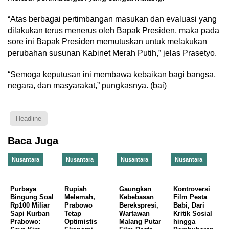
“Atas berbagai pertimbangan masukan dan evaluasi yang
dilakukan terus menerus oleh Bapak Presiden, maka pada
sore ini Bapak Presiden memutuskan untuk melakukan
perubahan susunan Kabinet Merah Putih,” jelas Prasetyo.
“Semoga keputusan ini membawa kebaikan bagi bangsa,
negara, dan masyarakat,” pungkasnya. (bai)
Headline
Baca Juga
Nusantara
Nusantara
Nusantara
Nusantara
Purbaya
Rupiah
Gaungkan
Kontroversi
Bingung Soal
Melemah,
Kebebasan
Film Pesta
Rp100 Miliar
Prabowo
Berekspresi,
Babi, Dari
Sapi Kurban
Tetap
Wartawan
Kritik Sosial
Prabowo:
Optimistis
Malang Putar
hingga