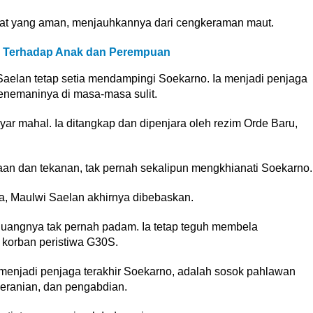
pat yang aman, menjauhkannya dari cengkeraman maut.
an Terhadap Anak dan Perempuan
 Saelan tetap setia mendampingi Soekarno. Ia menjadi penjaga
menemaninya di masa-masa sulit.
ar mahal. Ia ditangkap dan dipenjara oleh rezim Orde Baru,
ksaan dan tekanan, tak pernah sekalipun mengkhianati Soekarno.
a, Maulwi Saelan akhirnya dibebaskan.
juangnya tak pernah padam. Ia tetap teguh membela
 korban peristiwa G30S.
enjadi penjaga terakhir Soekarno, adalah sosok pahlawan
eberanian, dan pengabdian.