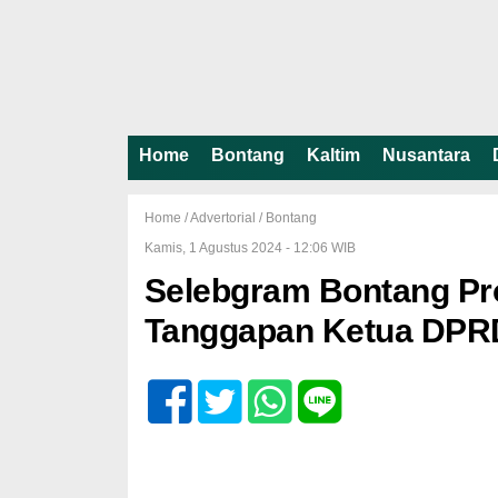
Home
Bontang
Kaltim
Nusantara
Home /
Advertorial
/
Bontang
Kamis, 1 Agustus 2024 - 12:06 WIB
Selebgram Bontang Pro
Tanggapan Ketua DPR