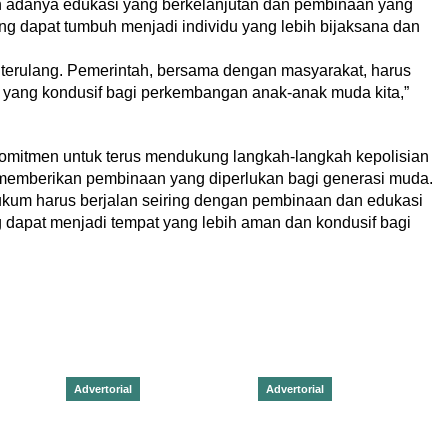
n adanya edukasi yang berkelanjutan dan pembinaan yang
ng dapat tumbuh menjadi individu yang lebih bijaksana dan
gi terulang. Pemerintah, bersama dengan masyarakat, harus
 yang kondusif bagi perkembangan anak-anak muda kita,”
komitmen untuk terus mendukung langkah-langkah kepolisian
 memberikan pembinaan yang diperlukan bagi generasi muda.
um harus berjalan seiring dengan pembinaan dan edukasi
g dapat menjadi tempat yang lebih aman dan kondusif bagi
Advertorial
Advertorial