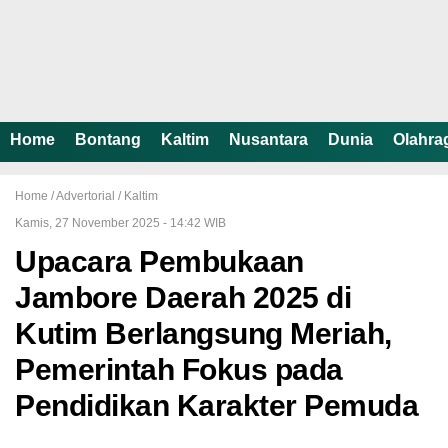
Home
Bontang
Kaltim
Nusantara
Dunia
Olahra
Home /
Advertorial
/
Kaltim
Kamis, 27 November 2025 - 14:42 WIB
Upacara Pembukaan
Jambore Daerah 2025 di
Kutim Berlangsung Meriah,
Pemerintah Fokus pada
Pendidikan Karakter Pemuda