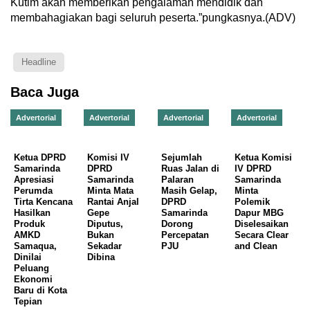
Kutim akan memberikan pengalaman mendidik dan
membahagiakan bagi seluruh peserta.”pungkasnya.(ADV)
Headline
Baca Juga
Advertorial
Advertorial
Advertorial
Advertorial
Ketua DPRD
Komisi IV
Sejumlah
Ketua Komisi
Samarinda
DPRD
Ruas Jalan di
IV DPRD
Apresiasi
Samarinda
Palaran
Samarinda
Perumda
Minta Mata
Masih Gelap,
Minta
Tirta Kencana
Rantai Anjal
DPRD
Polemik
Hasilkan
Gepe
Samarinda
Dapur MBG
Produk
Diputus,
Dorong
Diselesaikan
AMKD
Bukan
Percepatan
Secara Clear
Samaqua,
Sekadar
PJU
and Clean
Dinilai
Dibina
Peluang
Ekonomi
Baru di Kota
Tepian