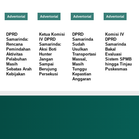
Advertorial
Advertorial
Advertorial
Advertorial
DPRD
Ketua Komisi
DPRD
Komisi IV
Samarinda:
IV DPRD
Samarinda
DPRD
Rencana
Samarinda:
Sudah
Samarinda
Pemindahan
Aksi Boti
Usulkan
Bakal
Aktivitas
Hunter
Transportasi
Evaluasi
Pelabuhan
Jangan
Massal,
Sistem SPMB
Masih
Sampai
Masih
hingga Tinjau
Sebatas Arah
Berujung
Tunggu
Puskesmas
Kebijakan
Persekusi
Kepastian
Anggaran