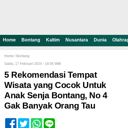
Home
Bontang
Kaltim
Nusantara
Dunia
Olahra
Home /
Bontang
Sabtu, 17 Februari 2024 - 18:56 WIB
5 Rekomendasi Tempat
Wisata yang Cocok Untuk
Anak Senja Bontang, No 4
Gak Banyak Orang Tau