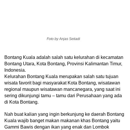
Foto by Anjas Setiadi
Bontang Kuala adalah salah satu kelurahan di kecamatan
Bontang Utara, Kota Bontang, Provinsi Kalimantan Timur,
Indonesia.
Kelurahan Bontang Kuala merupakan salah satu tujuan
wisata favorit bagi masyarakat Kota Bontang, wisatawan
regional maupun wisatawan mancanegara, yang saat ini
sering dikunjungi tamu – tamu dari Perusahaan yang ada
di Kota Bontang.
Nah buat kalian yang ingin berkunjung ke daerah Bontang
Kuala wajib banget makan makanan khas Bontang yaitu
Gammi Bawis dengan ikan yang enak dan Lombok