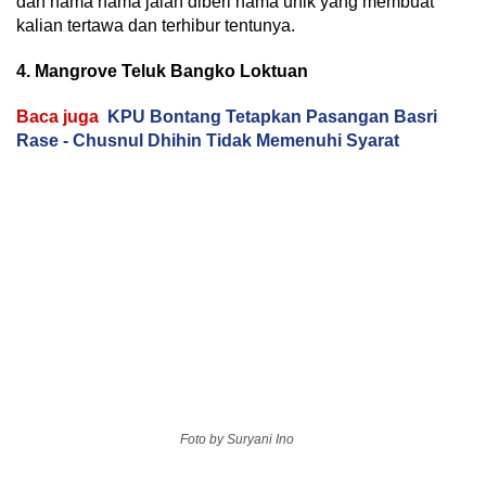
dan nama nama jalan diberi nama unik yang membuat
kalian tertawa dan terhibur tentunya.
4. Mangrove Teluk Bangko Loktuan
Baca juga
KPU Bontang Tetapkan Pasangan Basri
Rase - Chusnul Dhihin Tidak Memenuhi Syarat
Foto by Suryani Ino