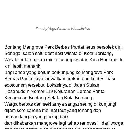
Foto by Yoga Pratama Khatulistiwa
Bontang Mangrove Park Berbas Pantai terus bersolek diri.
Sebagai salah satu destinasi wisata di Kota Bontang,
Wisata hutan bakau mini di ujung selatan Kota Bontang itu
kini lebih menarik.
Bagi anda yang belum berkunjung ke Mangrove Park
Berbas Pantai, ayo jadwalkan berkunjung ke destinasi
ecotourism tersebut. Lokasinya di Jalan Sultan
Hasanuddin Nomer 119 Kelurahan Berbas Pantai
Kecamatan Bontang Selatan Kota Bontang.
Warga berbas dan sekitarnya sangat sering di kunjungi
dijam sore karena melihat laut yang tenang dan
pemandangan yang cukup baik
dan dikabarkan mangrove lagi tahap renovasi dari warga