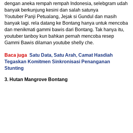
dengan aneka rempah rempah Indonesia, selebgram udah
banyak berkunjung kesini dan salah satunya
Youtuber Panji Petualang, Jejak si Gundul dan masih
banyak lagi. rela datang ke Bontang hanya untuk mencoba
dan menikmati gammi bawis dari Bontang. Tak hanya itu,
youtuber tanboy kun bahkan pernah mencoba resep
Gammi Bawis dilaman youtube shelly che.
Baca juga
Satu Data, Satu Arah, Camat Hasdiah
Tegaskan Komitmen Sinkronisasi Penanganan
Stunting
3. Hutan Mangrove Bontang