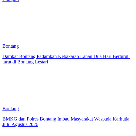
Bontang
Damkar Bontang Padamkan Kebakaran Lahan Dua Hari Berturut-
turut di Bontang Lestari
Bontang
BMKG dan Polres Bontang Imbau Masyarakat Waspada Karhutla
Juli–Agustus 2026