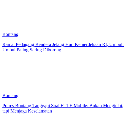
Bontang
Ramai Pedagang Bendera Jelang Hari Kemerdekaan RI, Umbul-
Umbul Paling Sering Diborong
Bontang
Polres Bontang Tanggapi Soal ETLE Mobile: Bukan Mengintai,
tapi Menjaga Keselamatan