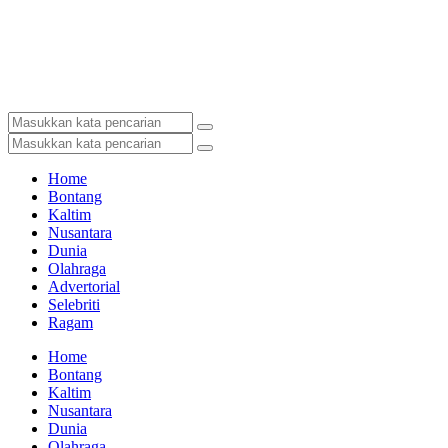
Home
Bontang
Kaltim
Nusantara
Dunia
Olahraga
Advertorial
Selebriti
Ragam
Home
Bontang
Kaltim
Nusantara
Dunia
Olahraga