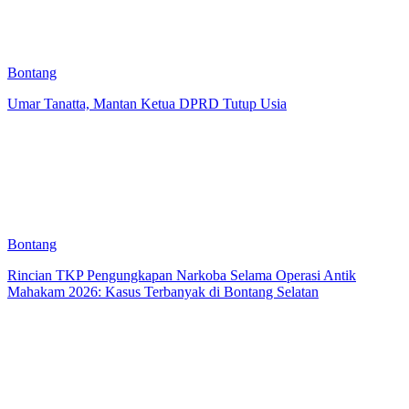
Bontang
Umar Tanatta, Mantan Ketua DPRD Tutup Usia
Bontang
Rincian TKP Pengungkapan Narkoba Selama Operasi Antik
Mahakam 2026: Kasus Terbanyak di Bontang Selatan