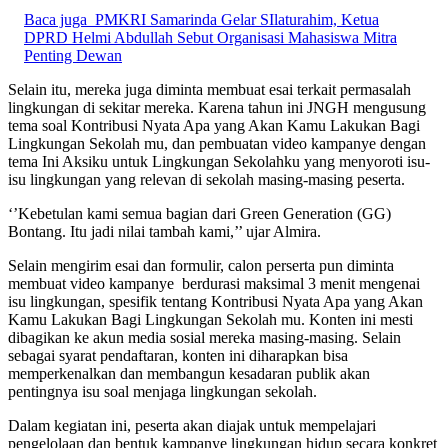
Baca juga
PMKRI Samarinda Gelar SIlaturahim, Ketua
DPRD Helmi Abdullah Sebut Organisasi Mahasiswa Mitra
Penting Dewan
Selain itu, mereka juga diminta membuat esai terkait permasalah
lingkungan di sekitar mereka. Karena tahun ini JNGH mengusung
tema soal Kontribusi Nyata Apa yang Akan Kamu Lakukan Bagi
Lingkungan Sekolah mu, dan pembuatan video kampanye dengan
tema Ini Aksiku untuk Lingkungan Sekolahku yang menyoroti isu-
isu lingkungan yang relevan di sekolah masing-masing peserta.
‘’Kebetulan kami semua bagian dari Green Generation (GG)
Bontang. Itu jadi nilai tambah kami,’’ ujar Almira.
Selain mengirim esai dan formulir, calon perserta pun diminta
membuat video kampanye berdurasi maksimal 3 menit mengenai
isu lingkungan, spesifik tentang Kontribusi Nyata Apa yang Akan
Kamu Lakukan Bagi Lingkungan Sekolah mu. Konten ini mesti
dibagikan ke akun media sosial mereka masing-masing. Selain
sebagai syarat pendaftaran, konten ini diharapkan bisa
memperkenalkan dan membangun kesadaran publik akan
pentingnya isu soal menjaga lingkungan sekolah.
Dalam kegiatan ini, peserta akan diajak untuk mempelajari
pengelolaan dan bentuk kampanye lingkungan hidup secara konkret