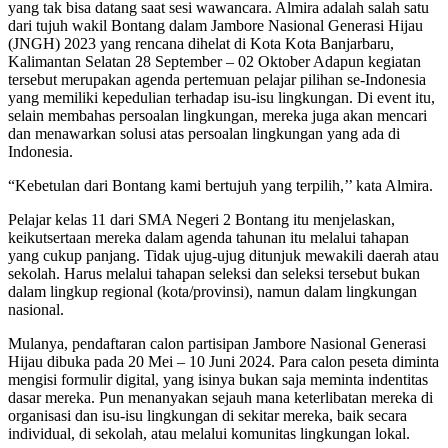
yang tak bisa datang saat sesi wawancara. Almira adalah salah satu
dari tujuh wakil Bontang dalam Jambore Nasional Generasi Hijau
(JNGH) 2023 yang rencana dihelat di Kota Kota Banjarbaru,
Kalimantan Selatan 28 September – 02 Oktober Adapun kegiatan
tersebut merupakan agenda pertemuan pelajar pilihan se-Indonesia
yang memiliki kepedulian terhadap isu-isu lingkungan. Di event itu,
selain membahas persoalan lingkungan, mereka juga akan mencari
dan menawarkan solusi atas persoalan lingkungan yang ada di
Indonesia.
“Kebetulan dari Bontang kami bertujuh yang terpilih,’’ kata Almira.
Pelajar kelas 11 dari SMA Negeri 2 Bontang itu menjelaskan,
keikutsertaan mereka dalam agenda tahunan itu melalui tahapan
yang cukup panjang. Tidak ujug-ujug ditunjuk mewakili daerah atau
sekolah. Harus melalui tahapan seleksi dan seleksi tersebut bukan
dalam lingkup regional (kota/provinsi), namun dalam lingkungan
nasional.
Mulanya, pendaftaran calon partisipan Jambore Nasional Generasi
Hijau dibuka pada 20 Mei – 10 Juni 2024. Para calon peseta diminta
mengisi formulir digital, yang isinya bukan saja meminta indentitas
dasar mereka. Pun menanyakan sejauh mana keterlibatan mereka di
organisasi dan isu-isu lingkungan di sekitar mereka, baik secara
individual, di sekolah, atau melalui komunitas lingkungan lokal.