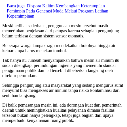
Baca juga
Dispora Kaltim Kembangkan Keterampilan
Pemimpin Pada Generasi Muda Melaui Program Latihan
Kepemimpinan
Meski terlihat sederhana, penggunaan mesin tersebut masih
memerlukan penjelasan dari petugas karena sebagian pengunjung
belum terbiasa dengan sistem sensor otomatis.
Beberapa warga tampak ragu mendekatkan botolnya hingga air
keluar tanpa harus menekan tombol.
Tak hanya itu Jumeah menyampaikan bahwa mesin air minum itu
sudah dilengkapi perlindungan higienis yang memenuhi standar
penggunaan publik dan hal tersebut dibeberkan langsung oleh
direktur perumdam.
Sehingga pengunjung atau masyarakat yang sedang mengurus surat
menyurat bisa mengakses air minum tanpa risiko kontaminasi dari
sentuhan langsung.
Di balik pemasangan mesin ini, ada dorongan kuat dari pemerintah
daerah untuk meningkatkan kualitas pelayanan dimana fasilitas
tersebut bukan hanya pelengkap, tetapi juga bagian dari upaya
memperbaiki kenyamanan ruang publik.