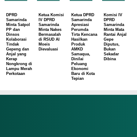
DPRD
Ketua Komisi
Ketua DPRD
Komisi IV
Samarinda
IV DPRD
Samarinda
DPRD
Minta Satpol
Samarinda
Apresiasi
Samarinda
PP dan
Minta Nakes
Perumda
Minta Mata
Dinsos
Bermasalah
Tirta Kencana
Rantai Anjal
Kolaborasi
di RSUD AI
Hasilkan
Gepe
Tindak
Moeis
Produk
Diputus,
Gepeng dan
Dievaluasi
AMKD
Bukan
Anjal yang
Samaqua,
Sekadar
Kerap
Dinilai
Dibina
Nongkrong di
Peluang
Lampu Merah
Ekonomi
Perkotaan
Baru di Kota
Tepian