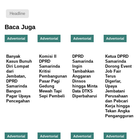
Headline
Baca Juga
Advertorial
Advertorial
Advertorial
Advertorial
Banyak
Komisi II
DPRD
Ketua DPRD
Kasus Bunuh
DPRD
Samarinda
Samarinda
Diri Lompat
Samarinda
Ingin
Dorong Event
dari
Kritisi
Tambahkan
Job Fair
Jembatan,
Pembangunan
Anggaran
Terus
DPRD
Pasar Pagi
Dinsos
Digerlar,
Samarinda
Gedung
hingga Minta
Upaya
Bangun
Mewah Tapi
Data DTKS
Jembatani
Pagar Upaya
Sepi Pembeli
Diperbaharui
Perusahaan
Pencegahan
dan Pebcari
Kerja hingga
Tekan Angka
Pengangguran
Advertorial
Advertorial
Advertorial
Advertorial