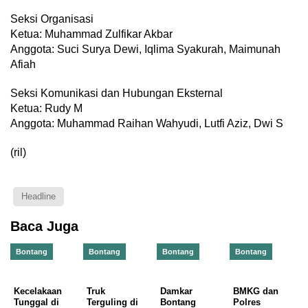
Seksi Organisasi
Ketua: Muhammad Zulfikar Akbar
Anggota: Suci Surya Dewi, Iqlima Syakurah, Maimunah
Afiah
Seksi Komunikasi dan Hubungan Eksternal
Ketua: Rudy M
Anggota: Muhammad Raihan Wahyudi, Lutfi Aziz, Dwi S
(ril)
Headline
Baca Juga
Bontang
Bontang
Bontang
Bontang
Kecelakaan
Truk
Damkar
BMKG dan
Tunggal di
Terguling di
Bontang
Polres