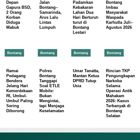
Depan
Jalan
Padamkan
Bontang
Gapura BSD,
Bontang–
Kebakaran
Imbau
2 Orang
Samarinda,
Lahan Dua
Masyarakat
Korban
Arus Lalu
Hari Berturut-
Waspada
Diduga
Lintas
turut di
Karhutla Juli–
Mabuk
Lumpuh
Bontang
Agustus 2026
Lestari
Bontang
Bontang
Bontang
Bontang
Ramai
Polres
Umar Tanatta,
Rincian TKP
Pedagang
Bontang
Mantan Ketua
Pengungkapan
Bendera
Tanggapi
DPRD Tutup
Narkoba
Jelang Hari
Soal ETLE
Usia
Selama
Kemerdekaan
Mobile:
Operasi Antik
RI, Umbul-
Bukan
Mahakam
Umbul Paling
Mengintai,
2026: Kasus
Sering
tapi Menjaga
Terbanyak di
Diborong
Keselamatan
Bontang
Selatan