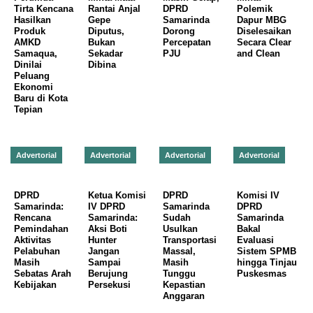
Tirta Kencana
Rantai Anjal
DPRD
Polemik
Hasilkan
Gepe
Samarinda
Dapur MBG
Produk
Diputus,
Dorong
Diselesaikan
AMKD
Bukan
Percepatan
Secara Clear
Samaqua,
Sekadar
PJU
and Clean
Dinilai
Dibina
Peluang
Ekonomi
Baru di Kota
Tepian
Advertorial
Advertorial
Advertorial
Advertorial
DPRD
Ketua Komisi
DPRD
Komisi IV
Samarinda:
IV DPRD
Samarinda
DPRD
Rencana
Samarinda:
Sudah
Samarinda
Pemindahan
Aksi Boti
Usulkan
Bakal
Aktivitas
Hunter
Transportasi
Evaluasi
Pelabuhan
Jangan
Massal,
Sistem SPMB
Masih
Sampai
Masih
hingga Tinjau
Sebatas Arah
Berujung
Tunggu
Puskesmas
Kebijakan
Persekusi
Kepastian
Anggaran