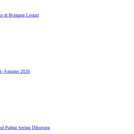
 di Bontang Lestari
i–Agustus 2026
l Paling Sering Diborong