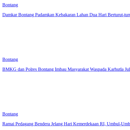
Bontang
Damkar Bontang Padamkan Kebakaran Lahan Dua Hari Berturut-turut
Bontang
BMKG dan Polres Bontang Imbau Masyarakat Waspada Karhutla Jul
Bontang
Ramai Pedagang Bendera Jelang Hari Kemerdekaan RI, Umbul-Umbu