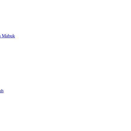
a Mabuk
uh