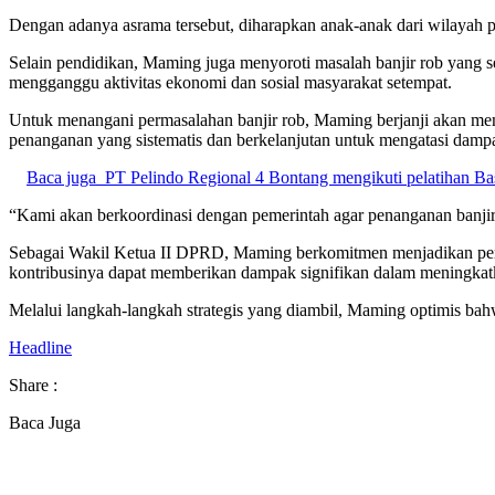
Dengan adanya asrama tersebut, diharapkan anak-anak dari wilayah pe
Selain pendidikan, Maming juga menyoroti masalah banjir rob yang s
mengganggu aktivitas ekonomi dan sosial masyarakat setempat.
Untuk menangani permasalahan banjir rob, Maming berjanji akan mem
penanganan yang sistematis dan berkelanjutan untuk mengatasi dampak 
Baca juga
PT Pelindo Regional 4 Bontang mengikuti pelatihan Ba
“Kami akan berkoordinasi dengan pemerintah agar penanganan banjir ro
Sebagai Wakil Ketua II DPRD, Maming berkomitmen menjadikan permasa
kontribusinya dapat memberikan dampak signifikan dalam meningkatka
Melalui langkah-langkah strategis yang diambil, Maming optimis bahw
Headline
Share :
Baca Juga