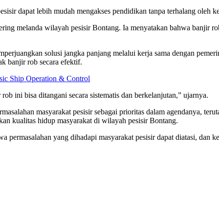
sisir dapat lebih mudah mengakses pendidikan tanpa terhalang oleh ken
ering melanda wilayah pesisir Bontang. Ia menyatakan bahwa banjir ro
perjuangkan solusi jangka panjang melalui kerja sama dengan pemerint
banjir rob secara efektif.
sic Ship Operation & Control
b ini bisa ditangani secara sistematis dan berkelanjutan,” ujarnya.
lahan masyarakat pesisir sebagai prioritas dalam agendanya, terutam
n kualitas hidup masyarakat di wilayah pesisir Bontang.
a permasalahan yang dihadapi masyarakat pesisir dapat diatasi, dan k