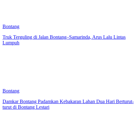
Bontang
Truk Terguling di Jalan Bontang–Samarinda, Arus Lalu Lintas
Lumpuh
Bontang
Damkar Bontang Padamkan Kebakaran Lahan Dua Hari Berturut-
turut di Bontang Lestari