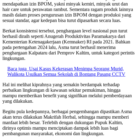
mendapatkan izin BPOM, yakni minyak kemiri, minyak urut dan
hair care untuk perawatan rambut. Sementara ragam produk lainnya
masih dalam proses pengurusan izin BPOM dengan produksi yang
sesuai standar, agar kedepan bisa turut dipasarkan secara luas.
Berkat konsistensi tersebut, penghargaan level nasional pun turut
berhasil diraih seperti Anugerah Produktivitas Paramakarya dari
Kementerian Ketenagakerjaan (Kemnaker) RI pada 2021. Bahkan
pada pertengahan 2024 lalu, Asma turut berhasil menerima
penghargaan Kalpataru dari Pemprov Kaltim, untuk kategori perintis
lingkungan.
Baca juga
Usai Kasus Kekerasan Menimpa Seorang Murid,
Walikota Usulkan Semua Sekolah di Bontang Pasang CCTV
Hal ini melihat kiprahnya yang semakin berdampak terhadap
perbaikan lingkungan di kawasan sekitar pemukiman, hingga
mampu memberikan benefit yang signifikan melalui pemberdayaan
yang dilakukan.
Begitu pula kedepannya, berbagai pengembangan dipastikan Asma
akan terus dilakukan Makrifah Herbal, sehingga mampu memberi
manfaat lebih besar. Terlebih dengan dukungan Pupuk Kaltim,
dirinya optimis mampu menciptakan dampak lebih luas bagi
pembangunan masyarakat, ekonomi dan lingkungan.