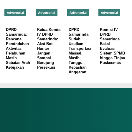
Advertorial
Advertorial
Advertorial
Advertorial
DPRD
Ketua Komisi
DPRD
Komisi IV
Samarinda:
IV DPRD
Samarinda
DPRD
Rencana
Samarinda:
Sudah
Samarinda
Pemindahan
Aksi Boti
Usulkan
Bakal
Aktivitas
Hunter
Transportasi
Evaluasi
Pelabuhan
Jangan
Massal,
Sistem SPMB
Masih
Sampai
Masih
hingga Tinjau
Sebatas Arah
Berujung
Tunggu
Puskesmas
Kebijakan
Persekusi
Kepastian
Anggaran