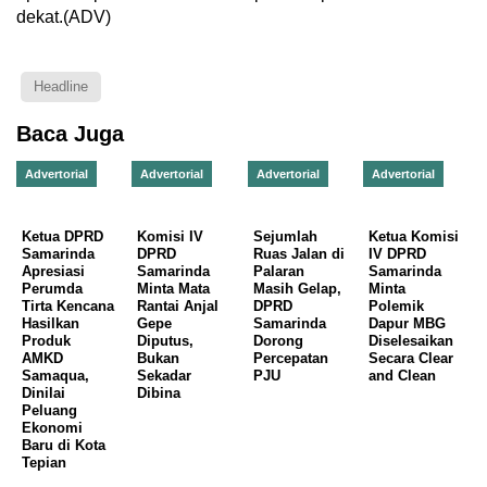
dekat.(ADV)
Headline
Baca Juga
Advertorial
Advertorial
Advertorial
Advertorial
Ketua DPRD
Komisi IV
Sejumlah
Ketua Komisi
Samarinda
DPRD
Ruas Jalan di
IV DPRD
Apresiasi
Samarinda
Palaran
Samarinda
Perumda
Minta Mata
Masih Gelap,
Minta
Tirta Kencana
Rantai Anjal
DPRD
Polemik
Hasilkan
Gepe
Samarinda
Dapur MBG
Produk
Diputus,
Dorong
Diselesaikan
AMKD
Bukan
Percepatan
Secara Clear
Samaqua,
Sekadar
PJU
and Clean
Dinilai
Dibina
Peluang
Ekonomi
Baru di Kota
Tepian