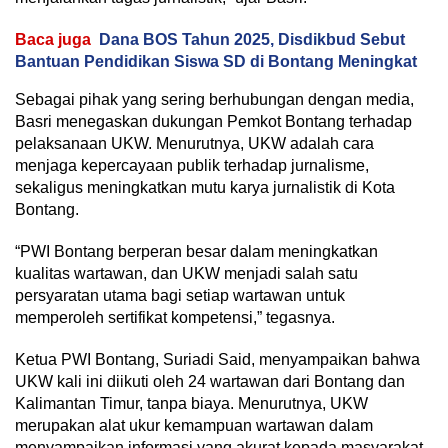
Baca juga
Dana BOS Tahun 2025, Disdikbud Sebut
Bantuan Pendidikan Siswa SD di Bontang Meningkat
Sebagai pihak yang sering berhubungan dengan media,
Basri menegaskan dukungan Pemkot Bontang terhadap
pelaksanaan UKW. Menurutnya, UKW adalah cara
menjaga kepercayaan publik terhadap jurnalisme,
sekaligus meningkatkan mutu karya jurnalistik di Kota
Bontang.
“PWI Bontang berperan besar dalam meningkatkan
kualitas wartawan, dan UKW menjadi salah satu
persyaratan utama bagi setiap wartawan untuk
memperoleh sertifikat kompetensi,” tegasnya.
Ketua PWI Bontang, Suriadi Said, menyampaikan bahwa
UKW kali ini diikuti oleh 24 wartawan dari Bontang dan
Kalimantan Timur, tanpa biaya. Menurutnya, UKW
merupakan alat ukur kemampuan wartawan dalam
menyampaikan informasi yang akurat kepada masyarakat.