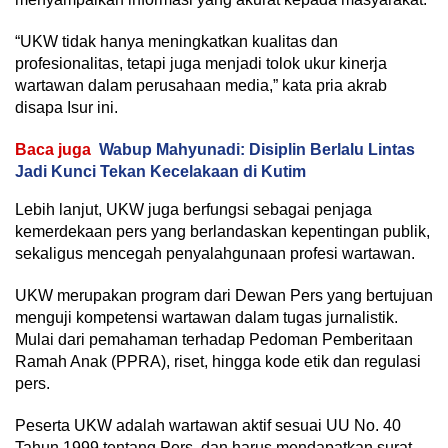
“UKW tidak hanya meningkatkan kualitas dan
profesionalitas, tetapi juga menjadi tolok ukur kinerja
wartawan dalam perusahaan media,” kata pria akrab
disapa Isur ini.
Baca juga
Wabup Mahyunadi: Disiplin Berlalu Lintas
Jadi Kunci Tekan Kecelakaan di Kutim
Lebih lanjut, UKW juga berfungsi sebagai penjaga
kemerdekaan pers yang berlandaskan kepentingan publik,
sekaligus mencegah penyalahgunaan profesi wartawan.
UKW merupakan program dari Dewan Pers yang bertujuan
menguji kompetensi wartawan dalam tugas jurnalistik.
Mulai dari pemahaman terhadap Pedoman Pemberitaan
Ramah Anak (PPRA), riset, hingga kode etik dan regulasi
pers.
Peserta UKW adalah wartawan aktif sesuai UU No. 40
Tahun 1999 tentang Pers, dan harus mendapatkan surat