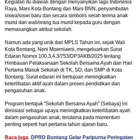
Kegiatan itu diawali dengan menyanyikan lagu Indonesia
Raya, Mars Kota Bontang dan Mars BNN, penyambutan
siswa/siswi baru dan secara simbolis serah terima anak
murid dari wali/orang tua murid kepada guru dengan
memasangkan atribut sekolah.
Namun ada yang unik dari MPLS Tahun ini, sejak Wali
Kota Bontang, Neni Moerniaeni, mengeluarkan Surat
Edaran Nomor 100.3.4.3/753/DP3AKB/2025 tentang
Himbauan Pelaksanaan Sekolah Bersama Ayah dan Hari
Pertama Masuk Sekolah di TK, SD, dan SMP di Kota
Bontang. Surat edaran ini bertujuan meningkatkan
keterlibatan aktif ayah dalam proses pendidikan dan
pengasuhan anak.
Program bertajuk “Sekolah Bersama Ayah” (Sebaya) ini
diinisiasi sebagai upaya meningkatkan keterlibatan ayah
dalam pengasuhan anak, terutama pada momentum
penting seperti hari pertama tahun ajaran baru.
Baca juga
DPRD Bontang Gelar Paripurna Peringatan