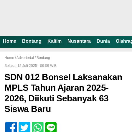
Home
Bontang
Kaltim
Nusantara
Dunia
Olahra
Home /
Advertorial
/
Bontang
Selasa, 15 Juli 2025 - 09:09 WIB
SDN 012 Bonsel Laksanakan
MPLS Tahun Ajaran 2025-
2026, Diikuti Sebanyak 63
Siswa Baru