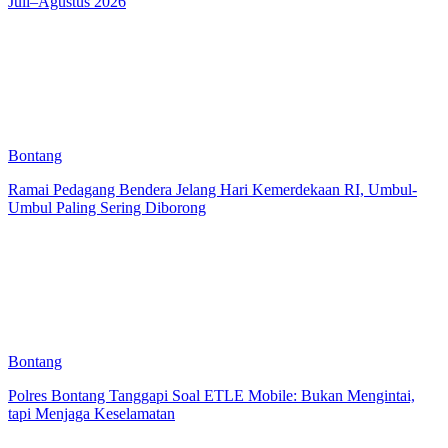
Juli–Agustus 2026
Bontang
Ramai Pedagang Bendera Jelang Hari Kemerdekaan RI, Umbul-
Umbul Paling Sering Diborong
Bontang
Polres Bontang Tanggapi Soal ETLE Mobile: Bukan Mengintai,
tapi Menjaga Keselamatan