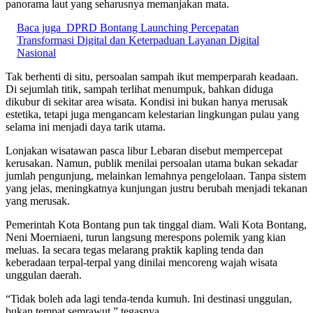
panorama laut yang seharusnya memanjakan mata.
Baca juga
DPRD Bontang Launching Percepatan
Transformasi Digital dan Keterpaduan Layanan Digital
Nasional
Tak berhenti di situ, persoalan sampah ikut memperparah keadaan.
Di sejumlah titik, sampah terlihat menumpuk, bahkan diduga
dikubur di sekitar area wisata. Kondisi ini bukan hanya merusak
estetika, tetapi juga mengancam kelestarian lingkungan pulau yang
selama ini menjadi daya tarik utama.
Lonjakan wisatawan pasca libur Lebaran disebut mempercepat
kerusakan. Namun, publik menilai persoalan utama bukan sekadar
jumlah pengunjung, melainkan lemahnya pengelolaan. Tanpa sistem
yang jelas, meningkatnya kunjungan justru berubah menjadi tekanan
yang merusak.
Pemerintah Kota Bontang pun tak tinggal diam. Wali Kota Bontang,
Neni Moerniaeni, turun langsung merespons polemik yang kian
meluas. Ia secara tegas melarang praktik kapling tenda dan
keberadaan terpal-terpal yang dinilai mencoreng wajah wisata
unggulan daerah.
“Tidak boleh ada lagi tenda-tenda kumuh. Ini destinasi unggulan,
bukan tempat semrawut,” tegasnya.