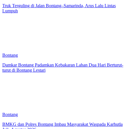
Truk Terguling di Jalan Bontang–Samarinda, Arus Lalu Lintas
Lumpuh
Bontang
Damkar Bontang Padamkan Kebakaran Lahan Dua Hari Berturut-
turut di Bontang Lestari
Bontang
BMKG dan Polres Bontang Imbau Masyarakat Waspada Karhutla