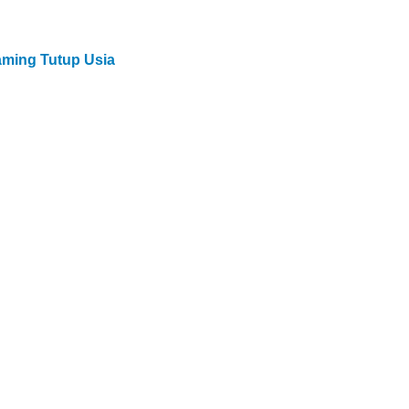
ming Tutup Usia