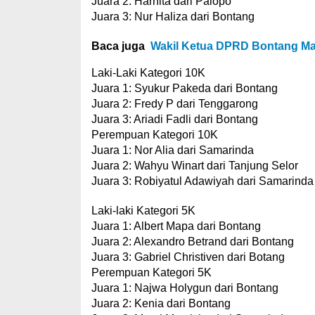
Juara 2: Harnita dari Palopo
Juara 3: Nur Haliza dari Bontang
Baca juga
Wakil Ketua DPRD Bontang Ma
Laki-Laki Kategori 10K
Juara 1: Syukur Pakeda dari Bontang
Juara 2: Fredy P dari Tenggarong
Juara 3: Ariadi Fadli dari Bontang
Perempuan Kategori 10K
Juara 1: Nor Alia dari Samarinda
Juara 2: Wahyu Winart dari Tanjung Selor
Juara 3: Robiyatul Adawiyah dari Samarinda
Laki-laki Kategori 5K
Juara 1: Albert Mapa dari Bontang
Juara 2: Alexandro Betrand dari Bontang
Juara 3: Gabriel Christiven dari Botang
Perempuan Kategori 5K
Juara 1: Najwa Holygun dari Bontang
Juara 2: Kenia dari Bontang