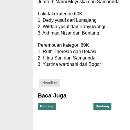
Juara 3: Marni Meyriska dari Samarinda
Laki-laki kategori 60K
1. Dedy yusuf dari Lumajang
2. Wildan yusuf dari Banyuwangi
3. Akhmad Nizar dari Bontang
Perempuan kategori 60K
1. Ruth Theresia dari Bekasi
2. Fitria Sari dari Samarinda
3. Yustina wardhani dari Bogor
Headline
Baca Juga
Bontang
Bontang