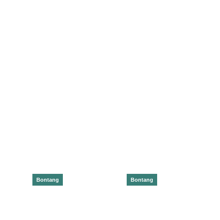
Bontang
Bontang