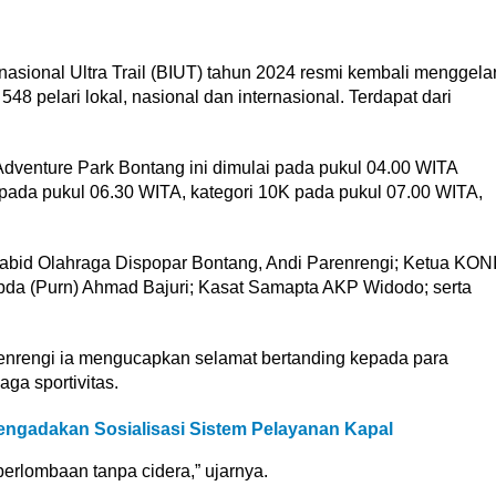
asional Ultra Trail (BIUT) tahun 2024 resmi kembali menggela
 548 pelari lokal, nasional dan internasional. Terdapat dari
dventure Park Bontang ini dimulai pada pukul 04.00 WITA
1K pada pukul 06.30 WITA, kategori 10K pada pukul 07.00 WITA,
Kabid Olahraga Dispopar Bontang, Andi Parenrengi; Ketua KON
ipda (Purn) Ahmad Bajuri; Kasat Samapta AKP Widodo; serta
enrengi ia mengucapkan selamat bertanding kepada para
aga sportivitas.
engadakan Sosialisasi Sistem Pelayanan Kapal
rlombaan tanpa cidera,” ujarnya.