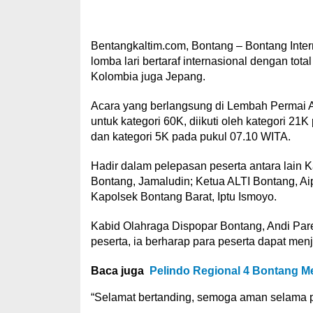
Bentangkaltim.com, Bontang – Bontang Intern
lomba lari bertaraf internasional dengan total
Kolombia juga Jepang.
Acara yang berlangsung di Lembah Permai A
untuk kategori 60K, diikuti oleh kategori 2
dan kategori 5K pada pukul 07.10 WITA.
Hadir dalam pelepasan peserta antara lain 
Bontang, Jamaludin; Ketua ALTI Bontang, A
Kapolsek Bontang Barat, Iptu Ismoyo.
Kabid Olahraga Dispopar Bontang, Andi Par
peserta, ia berharap para peserta dapat menj
Baca juga
Pelindo Regional 4 Bontang M
“Selamat bertanding, semoga aman selama pe