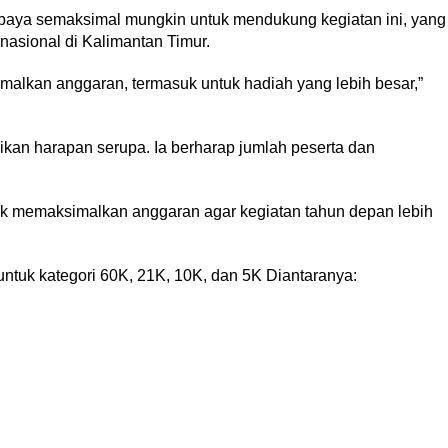
aya semaksimal mungkin untuk mendukung kegiatan ini, yang
nasional di Kalimantan Timur.
alkan anggaran, termasuk untuk hadiah yang lebih besar,”
an harapan serupa. Ia berharap jumlah peserta dan
uk memaksimalkan anggaran agar kegiatan tahun depan lebih
uk kategori 60K, 21K, 10K, dan 5K Diantaranya: