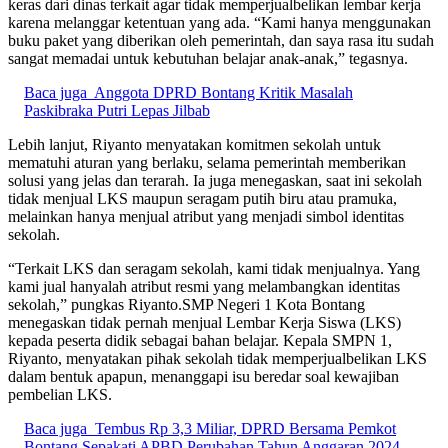
keras dari dinas terkait agar tidak memperjualbelikan lembar kerja
karena melanggar ketentuan yang ada. “Kami hanya menggunakan
buku paket yang diberikan oleh pemerintah, dan saya rasa itu sudah
sangat memadai untuk kebutuhan belajar anak-anak,” tegasnya.
Baca juga
Anggota DPRD Bontang Kritik Masalah
Paskibraka Putri Lepas Jilbab
Lebih lanjut, Riyanto menyatakan komitmen sekolah untuk
mematuhi aturan yang berlaku, selama pemerintah memberikan
solusi yang jelas dan terarah. Ia juga menegaskan, saat ini sekolah
tidak menjual LKS maupun seragam putih biru atau pramuka,
melainkan hanya menjual atribut yang menjadi simbol identitas
sekolah.
“Terkait LKS dan seragam sekolah, kami tidak menjualnya. Yang
kami jual hanyalah atribut resmi yang melambangkan identitas
sekolah,” pungkas Riyanto.SMP Negeri 1 Kota Bontang
menegaskan tidak pernah menjual Lembar Kerja Siswa (LKS)
kepada peserta didik sebagai bahan belajar. Kepala SMPN 1,
Riyanto, menyatakan pihak sekolah tidak memperjualbelikan LKS
dalam bentuk apapun, menanggapi isu beredar soal kewajiban
pembelian LKS.
Baca juga
Tembus Rp 3,3 Miliar, DPRD Bersama Pemkot
Bontang Sepakati APBD Perubahan Tahun Anggaran 2024