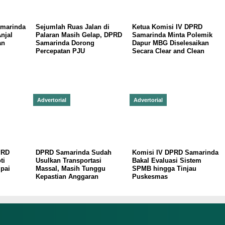
amarinda
Sejumlah Ruas Jalan di
Ketua Komisi IV DPRD
njal
Palaran Masih Gelap, DPRD
Samarinda Minta Polemik
an
Samarinda Dorong
Dapur MBG Diselesaikan
Percepatan PJU
Secara Clear and Clean
Advertorial
Advertorial
PRD
DPRD Samarinda Sudah
Komisi IV DPRD Samarinda
ti
Usulkan Transportasi
Bakal Evaluasi Sistem
pai
Massal, Masih Tunggu
SPMB hingga Tinjau
i
Kepastian Anggaran
Puskesmas