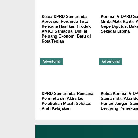
Ketua DPRD Samarinda
Komisi IV DPRD S
Apresiasi Perumda Tirta
Minta Mata Rantai A
Kencana Hasilkan Produk
Gepe Diputus, Buk
AMKD Samaqua, Dinilai
Sekadar Dibina
Peluang Ekonomi Baru di
Kota Tepian
Advertorial
Advertorial
DPRD Samarinda: Rencana
Ketua Komisi IV D
Pemindahan Aktivitas
Samarinda: Aksi Bo
Pelabuhan Masih Sebatas
Hunter Jangan Sam
Arah Kebijakan
Berujung Persekus