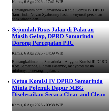
Kamis, 6 Agu 2026 - 17:41 WIB
Bentangkaltim.com, Samarinda – Ketua Komisi IV DPRD
Samarinda, Novan Syahronny Pasie, menyoroti persoalan
anak jalanan dan…
Sejumlah Ruas Jalan di Palaran
Masih Gelap, DPRD Samarinda
Dorong Percepatan PJU
Kamis, 6 Agu 2026 - 14:39 WIB
Bentangkaltim.com, Samarinda – Anggota Komisi III DPRD
Kota Samarinda, Elnatan Pasambe, menyoroti masih
minimnya penerangan jalan…
Ketua Komisi IV DPRD Samarinda
Minta Polemik Dapur MBG
Diselesaikan Secara Clear and Clean
Kamis, 6 Agu 2026 - 09:38 WIB