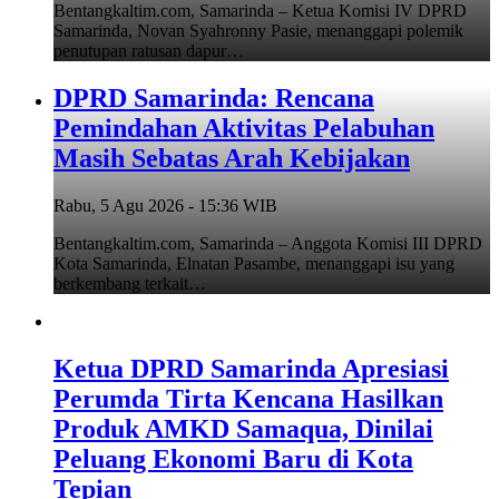
Bentangkaltim.com, Samarinda – Ketua Komisi IV DPRD
Samarinda, Novan Syahronny Pasie, menanggapi polemik
penutupan ratusan dapur…
DPRD Samarinda: Rencana
Pemindahan Aktivitas Pelabuhan
Masih Sebatas Arah Kebijakan
Rabu, 5 Agu 2026 - 15:36 WIB
Bentangkaltim.com, Samarinda – Anggota Komisi III DPRD
Kota Samarinda, Elnatan Pasambe, menanggapi isu yang
berkembang terkait…
Ketua DPRD Samarinda Apresiasi
Perumda Tirta Kencana Hasilkan
Produk AMKD Samaqua, Dinilai
Peluang Ekonomi Baru di Kota
Tepian