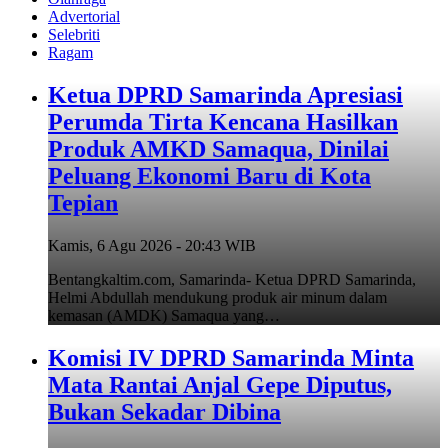
Advertorial
Selebriti
Ragam
Ketua DPRD Samarinda Apresiasi
Perumda Tirta Kencana Hasilkan
Produk AMKD Samaqua, Dinilai
Peluang Ekonomi Baru di Kota
Tepian
Kamis, 6 Agu 2026 - 20:43 WIB
Bentangkaltim.com, Samarinda- Ketua DPRD Samarinda,
Helmi Abdullah mendukung produk air minum dalam
kemasan (AMDK) Samaqua yang…
Komisi IV DPRD Samarinda Minta
Mata Rantai Anjal Gepe Diputus,
Bukan Sekadar Dibina