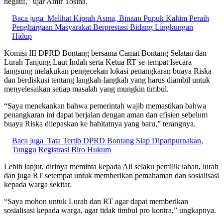
negatif,” ujar Amir Tosina.
Baca juga
Melihat Kiprah Asma, Binaan Pupuk Kaltim Peraih
Penghargaan Masyarakat Berprestasi Bidang Lingkungan
Hidup
Komisi III DPRD Bontang bersama Camat Bontang Selatan dan
Lurah Tanjung Laut Indah serta Ketua RT se-tempat lsecara
langsung melakukan pengecekan lokasi penangkaran buaya Riska
dan berdiskusi tentang langkah-langkah yang harus diambil untuk
menyelesaikan setiap masalah yang mungkin timbul.
“Saya menekankan bahwa pemerintah wajib memastikan bahwa
penangkaran ini dapat berjalan dengan aman dan efisien sebelum
buaya Riska dilepaskan ke habitatnya yang baru,” terangnya.
Baca juga
Tata Tertib DPRD Bontang Siap Diparipurnakan,
Tunggu Registrasi Biro Hukum
Lebih lanjut, dirinya meminta kepada Ali selaku pemilik lahan, lurah
dan juga RT setempat untuk memberikan pemahaman dan sosialisasi
kepada warga sekitar.
“Saya mohon untuk Lurah dan RT agar dapat memberikan
sosialisasi kepada warga, agar tidak timbul pro kontra,” ungkapnya.