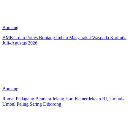
Bontang
BMKG dan Polres Bontang Imbau Masyarakat Waspada Karhutla
Juli–Agustus 2026
Bontang
Ramai Pedagang Bendera Jelang Hari Kemerdekaan RI, Umbul-
Umbul Paling Sering Diborong