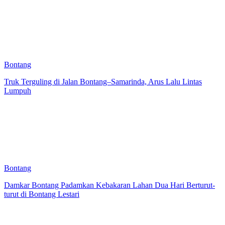
Bontang
Truk Terguling di Jalan Bontang–Samarinda, Arus Lalu Lintas
Lumpuh
Bontang
Damkar Bontang Padamkan Kebakaran Lahan Dua Hari Berturut-
turut di Bontang Lestari