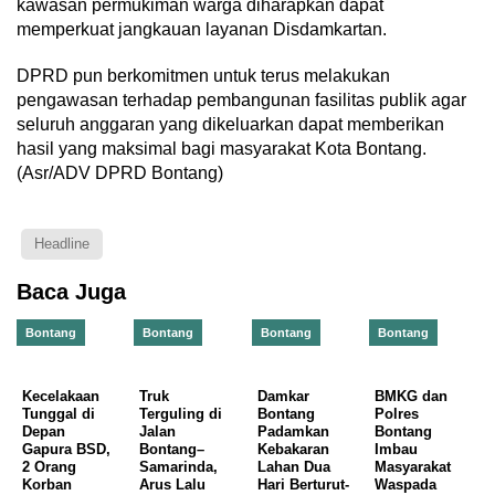
kawasan permukiman warga diharapkan dapat
memperkuat jangkauan layanan Disdamkartan.
DPRD pun berkomitmen untuk terus melakukan
pengawasan terhadap pembangunan fasilitas publik agar
seluruh anggaran yang dikeluarkan dapat memberikan
hasil yang maksimal bagi masyarakat Kota Bontang.
(Asr/ADV DPRD Bontang)
Headline
Baca Juga
Bontang
Bontang
Bontang
Bontang
Kecelakaan
Truk
Damkar
BMKG dan
Tunggal di
Terguling di
Bontang
Polres
Depan
Jalan
Padamkan
Bontang
Gapura BSD,
Bontang–
Kebakaran
Imbau
2 Orang
Samarinda,
Lahan Dua
Masyarakat
Korban
Arus Lalu
Hari Berturut-
Waspada