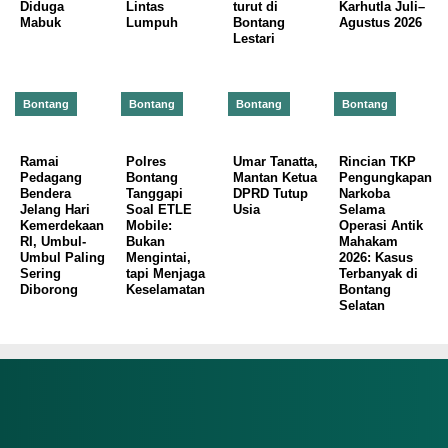
Diduga
Lintas
turut di
Karhutla Juli–
Mabuk
Lumpuh
Bontang
Agustus 2026
Lestari
Bontang
Bontang
Bontang
Bontang
Ramai
Polres
Umar Tanatta,
Rincian TKP
Pedagang
Bontang
Mantan Ketua
Pengungkapan
Bendera
Tanggapi
DPRD Tutup
Narkoba
Jelang Hari
Soal ETLE
Usia
Selama
Kemerdekaan
Mobile:
Operasi Antik
RI, Umbul-
Bukan
Mahakam
Umbul Paling
Mengintai,
2026: Kasus
Sering
tapi Menjaga
Terbanyak di
Diborong
Keselamatan
Bontang
Selatan