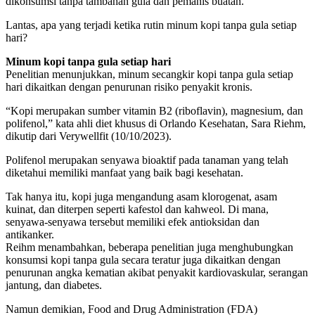
dikonsumsi tanpa tambahan gula dan pemanis buatan.
Lantas, apa yang terjadi ketika rutin minum kopi tanpa gula setiap
hari?
Minum kopi tanpa gula setiap hari
Penelitian menunjukkan, minum secangkir kopi tanpa gula setiap
hari dikaitkan dengan penurunan risiko penyakit kronis.
“Kopi merupakan sumber vitamin B2 (riboflavin), magnesium, dan
polifenol,” kata ahli diet khusus di Orlando Kesehatan, Sara Riehm,
dikutip dari Verywellfit (10/10/2023).
Polifenol merupakan senyawa bioaktif pada tanaman yang telah
diketahui memiliki manfaat yang baik bagi kesehatan.
Tak hanya itu, kopi juga mengandung asam klorogenat, asam
kuinat, dan diterpen seperti kafestol dan kahweol. Di mana,
senyawa-senyawa tersebut memiliki efek antioksidan dan
antikanker.
Reihm menambahkan, beberapa penelitian juga menghubungkan
konsumsi kopi tanpa gula secara teratur juga dikaitkan dengan
penurunan angka kematian akibat penyakit kardiovaskular, serangan
jantung, dan diabetes.
Namun demikian, Food and Drug Administration (FDA)