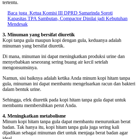
tertentu.
Baca juga
Ketua Komisi III DPRD Samarinda Soroti
Kapasitas TPA Sambutan, Compactor Dinilai jadi Kebutuhan
Mendesak
3. Minuman yang bersifat diuretik
Kopi tanpa gula maupun kopi dengan gula, keduanya adalah
minuman yang bersifat diuretik.
Di mana, minuman ini dapat meningkatkan produksi urine dan
menyebabkan seseorang sering buang air kecil setelah
mengonsumsinya.
Namun, sisi baiknya adalah ketika Anda minum kopi hitam tanpa
gula, minuman ini dapat membantu mengeluarkan racun dan bakteri
dalam bentuk urine.
Sehingga, efek diuretik pada kopi hitam tanpa gula dapat untuk
membantu membersihkan perut Anda.
4. Meningkatkan metabolisme
Minum kopi hitam tanpa gula dapat membantu menurunkan berat
badan. Tak hanya itu, kopi hitam tanpa gula juga sering kali
dijadikan sebagai minuman diet untuk menjaga berat badan agar
ideal.