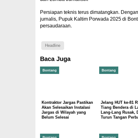
Persiapan teknis terus dimatangkan. Denga
jurnalis, Pupuk Kaltim Porwada 2025 di Bon
persaudaraan.
Headline
Baca Juga
Bontang
Bontang
Kontraktor Jargas Pastikan
Jelang HUT ke-81 RI
Akan Selesaikan Instalasi
Tiang Bendera di 
Jargas di Wilayah yang
Lang-Lang Rusak, 
Belum Selesai
Turun Tangan Perba
Bontang
Bontang