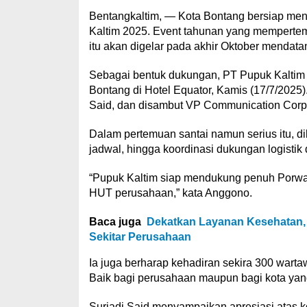
Bentangkaltim, — Kota Bontang bersiap me
Kaltim 2025. Event tahunan yang mempertemu
itu akan digelar pada akhir Oktober mendata
Sebagai bentuk dukungan, PT Pupuk Kaltim 
Bontang di Hotel Equator, Kamis (17/7/2025
Said, dan disambut VP Communication Corpo
Dalam pertemuan santai namun serius itu, di
jadwal, hingga koordinasi dukungan logisti
“Pupuk Kaltim siap mendukung penuh Porwad
HUT perusahaan,” kata Anggono.
Baca juga
Dekatkan Layanan Kesehatan, 
Sekitar Perusahaan
Ia juga berharap kehadiran sekira 300 warta
Baik bagi perusahaan maupun bagi kota yang 
Suriadi Said menyampaikan apresiasi atas 