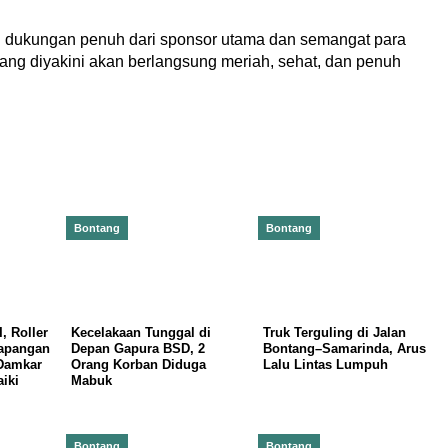
n dukungan penuh dari sponsor utama dan semangat para
tang diyakini akan berlangsung meriah, sehat, dan penuh
Bontang
Bontang
, Roller
Kecelakaan Tunggal di
Truk Terguling di Jalan
Lapangan
Depan Gapura BSD, 2
Bontang–Samarinda, Arus
Damkar
Orang Korban Diduga
Lalu Lintas Lumpuh
iki
Mabuk
Bontang
Bontang