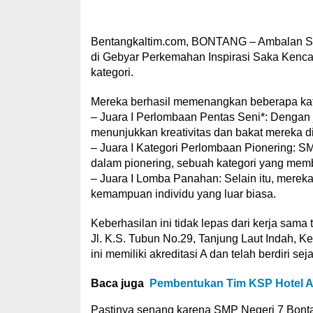
Bentangkaltim.com, BONTANG – Ambalan SMP
di Gebyar Perkemahan Inspirasi Saka Kenc
kategori.
Mereka berhasil memenangkan beberapa kateg
– Juara I Perlombaan Pentas Seni*: Dengan 
menunjukkan kreativitas dan bakat mereka di
– Juara I Kategori Perlombaan Pionering:
dalam pionering, sebuah kategori yang memb
– Juara I Lomba Panahan: Selain itu, merek
kemampuan individu yang luar biasa.
Keberhasilan ini tidak lepas dari kerja sam
Jl. K.S. Tubun No.29, Tanjung Laut Indah, K
ini memiliki akreditasi A dan telah berdiri sej
Baca juga
Pembentukan Tim KSP Hotel At
Pastinya senang karena SMP Negeri 7 Bontan