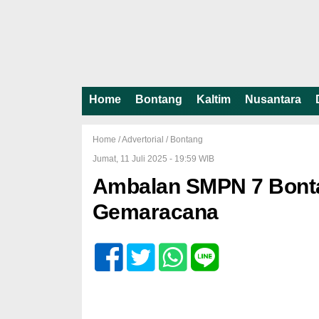
Home
Bontang
Kaltim
Nusantara
Home /
Advertorial
/
Bontang
Jumat, 11 Juli 2025 - 19:59 WIB
Ambalan SMPN 7 Bonta
Gemaracana