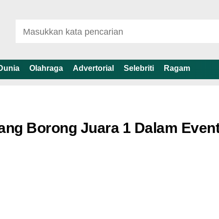
Dunia
Olahraga
Advertorial
Selebriti
Ragam
ng Borong Juara 1 Dalam Even