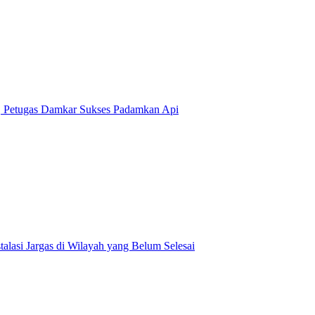
, Petugas Damkar Sukses Padamkan Api
talasi Jargas di Wilayah yang Belum Selesai