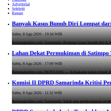
Advertorial
Selebriti
Ragam
Banyak Kasus Bunuh Diri Lompat da
Sabtu, 8 Agu 2026 - 19:34 WIB
Bentangkaltim.com, Samarinda- Rentetan kasus bunuh diri di
Lahan Dekat Permukiman di Satimpo 
Sabtu, 8 Agu 2026 - 17:09 WIB
Bentangkaltim.com, BONTANG — Kebakaran lahan terjadi di 
Komisi II DPRD Samarinda Kritisi P
Sabtu, 8 Agu 2026 - 11:32 WIB
Bentangkaltim.com, Samarinda- Salah satu pembangunan revita