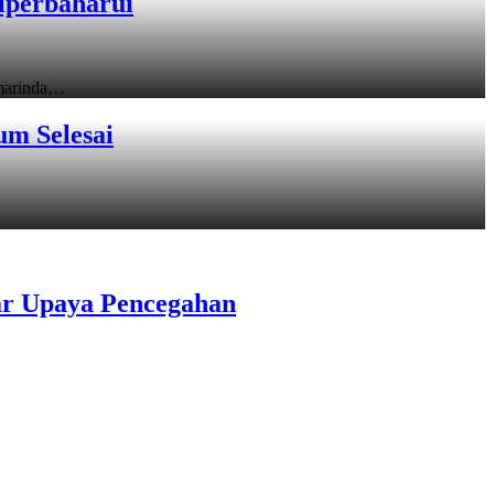
iperbaharui
amarinda…
um Selesai
ar Upaya Pencegahan