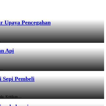
ar Upaya Pencegahan
…
an Api
,…
 Sepi Pembeli
nda. Kritikan…