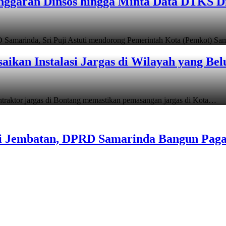
ggaran Dinsos hingga Minta Data DTKS D
 Samarinda, Sri Puji Astuti mendorong Pemerintah Kota (Pemkot) S
aikan Instalasi Jargas di Wilayah yang Bel
raktor jargas di Bontang memastikan pemasangan jargas di Kota…
ri Jembatan, DPRD Samarinda Bangun Pag