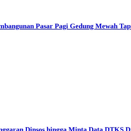
embangunan Pasar Pagi Gedung Mewah Tapi
ggaran Dinsos hingga Minta Data DTKS D