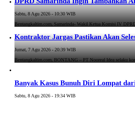
DPRD Samarinda Ingin Tambahkan An
Sabtu, 8 Agu 2026 - 10:30 WIB
Bentangkaltim.com, Samarinda- Wakil Ketua Komisi IV DPRD
Kontraktor Jargas Pastikan Akan Seles
Jumat, 7 Agu 2026 - 20:39 WIB
Bentangkaltim.com, BONTANG – PT Nooreal Idea selaku kont
Banyak Kasus Bunuh Diri Lompat da
Sabtu, 8 Agu 2026 - 19:34 WIB