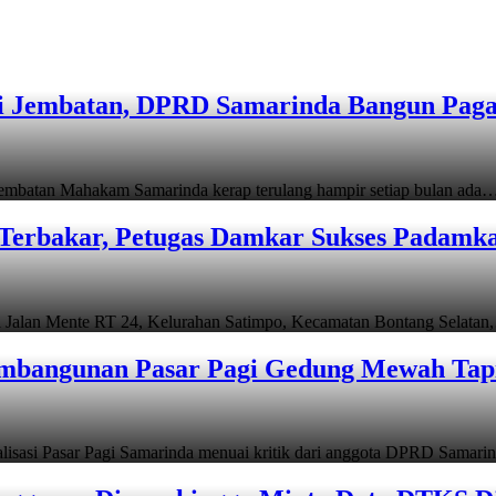
ri Jembatan, DPRD Samarinda Bangun Pag
 Jembatan Mahakam Samarinda kerap terulang hampir setiap bulan ada
Terbakar, Petugas Damkar Sukses Padamk
Jalan Mente RT 24, Kelurahan Satimpo, Kecamatan Bontang Selatan
embangunan Pasar Pagi Gedung Mewah Tapi
lisasi Pasar Pagi Samarinda menuai kritik dari anggota DPRD Samari