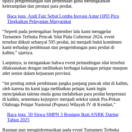
upaya pengembangan dan pembinaan guna meningkatkan
keterampilan dan prestasi para pesilat.
Baca juga
Andi Faiz Sebut Lomba Inovasi Antar OPD Picu
Tingkatkan Pelayanan Masyarakat
“Seperti pada pertengahan September lalu kami menggelar
Turnamen Terbuka Pencak Silat Piala Gubernur 2024, event
tersebut diikuti sebanyal 595 pesilat, ini menjadi bukti komitmen
kami terhadap pembinaan dan pengembangan para pesilat di
kaltim,” ujarnya.
Lanjutnya, ia mengatakan bahwa event pertandingan silat tersebut
dilaksanakan dengan melibatkan berbagai kalangan pelajar maupun
atlet senior dalam kejuaraan provinsi.
“ini penting untuk pembinaan jangka panjang pancak silat di kaltim,
oleh karena itu kami juga melibatkan pelajar, kami ingin
menciptakan talenta muda guna melahirkan para pesilat berprestasi
di kaltim, sementara kejurprov menjadi seleksi untuk Pra-Pekan
Olahraga Pelajar Nasional (Popnas) Wilayah IV di Kendari,”
Baca juga
50 Siswa SMPN 3 Bontang Ikuti ANBK Daring
Tahun 2025
Rasman pun menginformasikan pada event Turnamen Terbuka