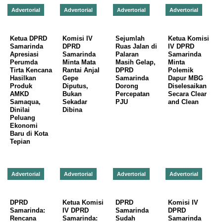
Advertorial
Advertorial
Advertorial
Advertorial
Ketua DPRD
Komisi IV
Sejumlah
Ketua Komisi
Samarinda
DPRD
Ruas Jalan di
IV DPRD
Apresiasi
Samarinda
Palaran
Samarinda
Perumda
Minta Mata
Masih Gelap,
Minta
Tirta Kencana
Rantai Anjal
DPRD
Polemik
Hasilkan
Gepe
Samarinda
Dapur MBG
Produk
Diputus,
Dorong
Diselesaikan
AMKD
Bukan
Percepatan
Secara Clear
Samaqua,
Sekadar
PJU
and Clean
Dinilai
Dibina
Peluang
Ekonomi
Baru di Kota
Tepian
Advertorial
Advertorial
Advertorial
Advertorial
DPRD
Ketua Komisi
DPRD
Komisi IV
Samarinda:
IV DPRD
Samarinda
DPRD
Rencana
Samarinda:
Sudah
Samarinda