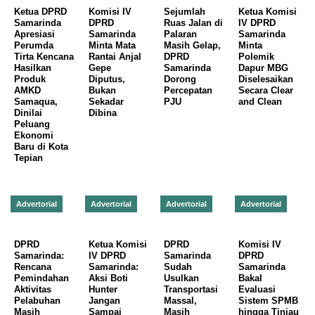
Ketua DPRD
Komisi IV
Sejumlah
Ketua Komisi
Samarinda
DPRD
Ruas Jalan di
IV DPRD
Apresiasi
Samarinda
Palaran
Samarinda
Perumda
Minta Mata
Masih Gelap,
Minta
Tirta Kencana
Rantai Anjal
DPRD
Polemik
Hasilkan
Gepe
Samarinda
Dapur MBG
Produk
Diputus,
Dorong
Diselesaikan
AMKD
Bukan
Percepatan
Secara Clear
Samaqua,
Sekadar
PJU
and Clean
Dinilai
Dibina
Peluang
Ekonomi
Baru di Kota
Tepian
Advertorial
Advertorial
Advertorial
Advertorial
DPRD
Ketua Komisi
DPRD
Komisi IV
Samarinda:
IV DPRD
Samarinda
DPRD
Rencana
Samarinda:
Sudah
Samarinda
Pemindahan
Aksi Boti
Usulkan
Bakal
Aktivitas
Hunter
Transportasi
Evaluasi
Pelabuhan
Jangan
Massal,
Sistem SPMB
Masih
Sampai
Masih
hingga Tinjau