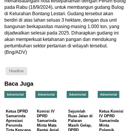
menandatangani nota kesepahaman dengan Perum Bulog
pada Rabu (18/9/2024), untuk membangun gudang Bulog
di Kelurahan Bontang Lestari. Gudang tersebut akan
berdiri di atas lahan seluas 3 hektare, dengan dua unit
bangunan berkapasitas masing-masing 1.000 ton, yang
dijadwalkan selesai pada 2025. Diharapkan gudang ini
akan memperkuat ketahanan pangan dan mendukung
pertumbuhan sektor pertanian di wilayah tersebut.
(Bng/ADV)
Headline
Baca Juga
Advertorial
Advertorial
Advertorial
Advertorial
Ketua DPRD
Komisi IV
Sejumlah
Ketua Komisi
Samarinda
DPRD
Ruas Jalan di
IV DPRD
Apresiasi
Samarinda
Palaran
Samarinda
Perumda
Minta Mata
Masih Gelap,
Minta
Tirta Kencana
Rantai Anjal
DPRD
Polemik