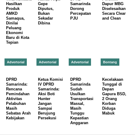
Hasilkan
Gepe
Samarinda
Dapur MBG
Produk
Diputus,
Dorong
Diselesaikan
AMKD
Bukan
Percepatan
Secara Clear
Samaqua,
Sekadar
PJU
and Clean
Dinilai
Dibina
Peluang
Ekonomi
Baru di Kota
Tepian
Advertorial
Advertorial
Advertorial
Bontang
DPRD
Ketua Komisi
DPRD
Kecelakaan
Samarinda:
IV DPRD
Samarinda
Tunggal di
Rencana
Samarinda:
Sudah
Depan
Pemindahan
Aksi Boti
Usulkan
Gapura BSD,
Aktivitas
Hunter
Transportasi
2 Orang
Pelabuhan
Jangan
Massal,
Korban
Masih
Sampai
Masih
Diduga
Sebatas Arah
Berujung
Tunggu
Mabuk
Kebijakan
Persekusi
Kepastian
Anggaran