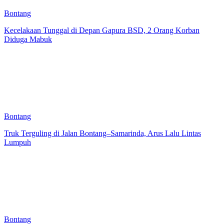
Bontang
Kecelakaan Tunggal di Depan Gapura BSD, 2 Orang Korban
Diduga Mabuk
Bontang
Truk Terguling di Jalan Bontang–Samarinda, Arus Lalu Lintas
Lumpuh
Bontang