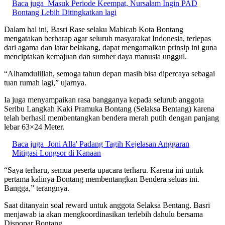
Baca juga
Masuk Periode Keempat, Nursalam Ingin PAD
Bontang Lebih Ditingkatkan lagi
Dalam hal ini, Basri Rase selaku Mabicab Kota Bontang
mengatakan berharap agar seluruh masyarakat Indonesia, terlepas
dari agama dan latar belakang, dapat mengamalkan prinsip ini guna
menciptakan kemajuan dan sumber daya manusia unggul.
“Alhamdulillah, semoga tahun depan masih bisa dipercaya sebagai
tuan rumah lagi,” ujarnya.
Ia juga menyampaikan rasa bangganya kepada selurub anggota
Seribu Langkah Kaki Pramuka Bontang (Selaksa Bentang) karena
telah berhasil membentangkan bendera merah putih dengan panjang
lebar 63×24 Meter.
Baca juga
Joni Alla' Padang Tagih Kejelasan Anggaran
Mitigasi Longsor di Kanaan
“Saya terharu, semua peserta upacara terharu. Karena ini untuk
pertama kalinya Bontang membentangkan Bendera seluas ini.
Bangga,” terangnya.
Saat ditanyain soal reward untuk anggota Selaksa Bentang. Basri
menjawab ia akan mengkoordinasikan terlebih dahulu bersama
Dispopar Bontang.