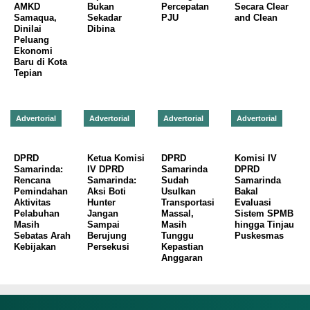
AMKD
Bukan
Percepatan
Secara Clear
Samaqua,
Sekadar
PJU
and Clean
Dinilai
Dibina
Peluang
Ekonomi
Baru di Kota
Tepian
Advertorial
Advertorial
Advertorial
Advertorial
DPRD
Ketua Komisi
DPRD
Komisi IV
Samarinda:
IV DPRD
Samarinda
DPRD
Rencana
Samarinda:
Sudah
Samarinda
Pemindahan
Aksi Boti
Usulkan
Bakal
Aktivitas
Hunter
Transportasi
Evaluasi
Pelabuhan
Jangan
Massal,
Sistem SPMB
Masih
Sampai
Masih
hingga Tinjau
Sebatas Arah
Berujung
Tunggu
Puskesmas
Kebijakan
Persekusi
Kepastian
Anggaran