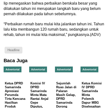
Iip menegaskan bahwa perbaikan berskala besar yang
dilakukan tahun ini merupakan langkah baru yang belum
pernah dilakukan pada tahun sebelumnya.
“Perbaikan rumah baru mulai kita jalankan tahun ini. Tahun
lalu kita membangun 120 rumah baru, sedangkan untuk
rehab, tahun ini mulai kita maksimal,” pungkasnya.(ADV)
Headline
Baca Juga
Advertorial
Advertorial
Advertorial
Advertorial
Ketua DPRD
Komisi IV
Sejumlah
Ketua Komisi
Samarinda
DPRD
Ruas Jalan di
IV DPRD
Apresiasi
Samarinda
Palaran
Samarinda
Perumda
Minta Mata
Masih Gelap,
Minta
Tirta Kencana
Rantai Anjal
DPRD
Polemik
Hasilkan
Gepe
Samarinda
Dapur MBG
Produk
Diputus,
Dorong
Diselesaikan