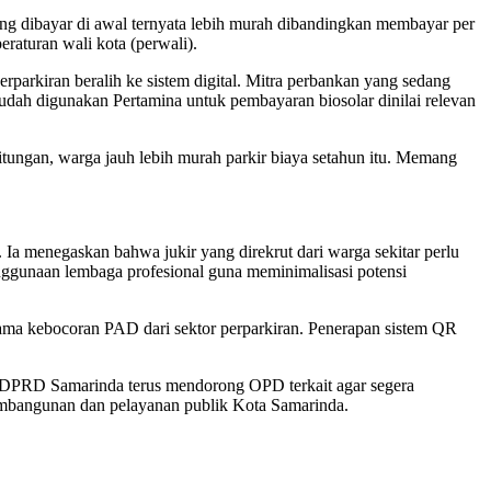
yang dibayar di awal ternyata lebih murah dibandingkan membayar per
raturan wali kota (perwali).
arkiran beralih ke sistem digital. Mitra perbankan yang sedang
udah digunakan Pertamina untuk pembayaran biosolar dinilai relevan
itungan, warga jauh lebih murah parkir biaya setahun itu. Memang
 Ia menegaskan bahwa jukir yang direkrut dari warga sekitar perlu
nggunaan lembaga profesional guna meminimalisasi potensi
 utama kebocoran PAD dari sektor perparkiran. Penerapan sistem QR
. DPRD Samarinda terus mendorong OPD terkait agar segera
pembangunan dan pelayanan publik Kota Samarinda.