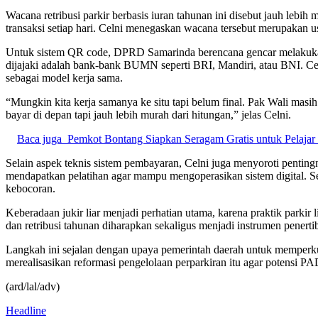
Wacana retribusi parkir berbasis iuran tahunan ini disebut jauh leb
transaksi setiap hari. Celni menegaskan wacana tersebut merupakan u
Untuk sistem QR code, DPRD Samarinda berencana gencar melakukan s
dijajaki adalah bank-bank BUMN seperti BRI, Mandiri, atau BNI. Cel
sebagai model kerja sama.
“Mungkin kita kerja samanya ke situ tapi belum final. Pak Wali masi
bayar di depan tapi jauh lebih murah dari hitungan,” jelas Celni.
Baca juga
Pemkot Bontang Siapkan Seragam Gratis untuk Pelaja
Selain aspek teknis sistem pembayaran, Celni juga menyoroti penting
mendapatkan pelatihan agar mampu mengoperasikan sistem digital. S
kebocoran.
Keberadaan jukir liar menjadi perhatian utama, karena praktik parki
dan retribusi tahunan diharapkan sekaligus menjadi instrumen penertib
Langkah ini sejalan dengan upaya pemerintah daerah untuk memperk
merealisasikan reformasi pengelolaan perparkiran itu agar potensi 
(ard/lal/adv)
Headline