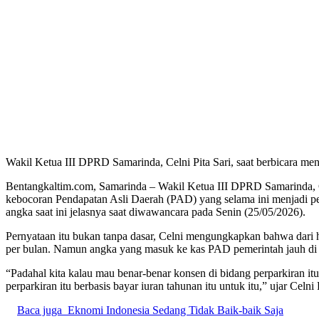
Wakil Ketua III DPRD Samarinda, Celni Pita Sari, saat berbicara me
Bentangkaltim.com, Samarinda – Wakil Ketua III DPRD Samarinda, Cel
kebocoran Pendapatan Asli Daerah (PAD) yang selama ini menjadi pers
angka saat ini jelasnya saat diwawancara pada Senin (25/05/2026).
Pernyataan itu bukan tanpa dasar, Celni mengungkapkan bahwa dari ha
per bulan. Namun angka yang masuk ke kas PAD pemerintah jauh di ba
“Padahal kita kalau mau benar-benar konsen di bidang perparkiran i
perparkiran itu berbasis bayar iuran tahunan itu untuk itu,” ujar Cel
Baca juga
Eknomi Indonesia Sedang Tidak Baik-baik Saja