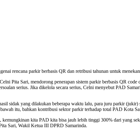
ngenai rencana parkir berbasis QR dan retribusi tahunan untuk menek
ni Pita Sari, mendorong penerapan sistem parkir berbasis QR code da
oalan serius. Jika dikelola secara serius, Celni menyebut PAD Samarin
sil sidak yang dilakukan beberapa waktu lalu, para juru parkir (jukir
wah itu, bahkan kontribusi sektor parkir terhadap total PAD Kota Sam
tu, kemungkinan kita PAD kita bisa jauh lebih tinggi 300% dari yang 
ni Pita Sari, Wakil Ketua III DPRD Samarinda.