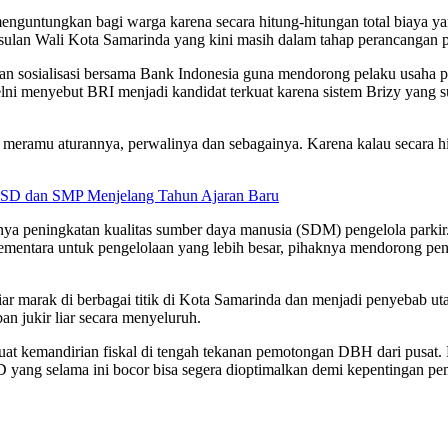
ih menguntungkan bagi warga karena secara hitung-hitungan total biaya 
sulan Wali Kota Samarinda yang kini masih dalam tahap perancangan pe
osialisasi bersama Bank Indonesia guna mendorong pelaku usaha perp
ni menyebut BRI menjadi kandidat terkuat karena sistem Brizy yang s
h meramu aturannya, perwalinya dan sebagainya. Karena kalau secara h
r SD dan SMP Menjelang Tahun Ajaran Baru
nya peningkatan kualitas sumber daya manusia (SDM) pengelola parkir.
ementara untuk pengelolaan yang lebih besar, pihaknya mendorong pe
r liar marak di berbagai titik di Kota Samarinda dan menjadi penyebab
an jukir liar secara menyeluruh.
uat kemandirian fiskal di tengah tekanan pemotongan DBH dari pusat
PAD yang selama ini bocor bisa segera dioptimalkan demi kepentingan 