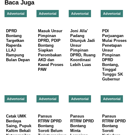
Baca Juga
Advertorial
Advertorial
Advertorial
Advertorial
DPRD
Masuk Unsur
Joni Alla’
PDI
Bontang
Pimpinan
Padang
Perjuangan
Targetkan
DPRD, PDIP
Ditunjuk Jadi
Mulai Proses
Raperda
Bontang
Unsur
Penetapan
LLAJ
Siapkan
Pimpinan
Unsur
Rampung
Perombakan
DPRD, Ruang
Pimpinan
Bulan Depan
AKD dan
Koordinasi
DPRD
Kawal Proses
Lebih Luas
Bontang,
PAW
Tinggal
Tunggu SK
Gubernur
Advertorial
Advertorial
Advertorial
Advertorial
Cetak UMK
Pansus
Pansus
Pansus
Berdaya
RTRW DPRD
RTRW DPRD
RTRW DPRD
Saing, Pupuk
Bontang
Bontang
Bontang
Kaltim Bekali
Soroti Belum
Minta
Soroti