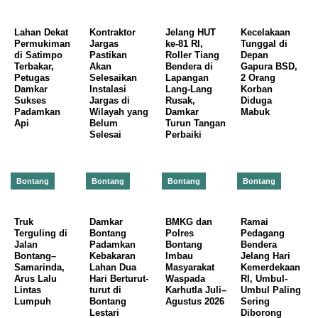
Lahan Dekat
Kontraktor
Jelang HUT
Kecelakaan
Permukiman
Jargas
ke-81 RI,
Tunggal di
di Satimpo
Pastikan
Roller Tiang
Depan
Terbakar,
Akan
Bendera di
Gapura BSD,
Petugas
Selesaikan
Lapangan
2 Orang
Damkar
Instalasi
Lang-Lang
Korban
Sukses
Jargas di
Rusak,
Diduga
Padamkan
Wilayah yang
Damkar
Mabuk
Api
Belum
Turun Tangan
Selesai
Perbaiki
Bontang
Bontang
Bontang
Bontang
Truk
Damkar
BMKG dan
Ramai
Terguling di
Bontang
Polres
Pedagang
Jalan
Padamkan
Bontang
Bendera
Bontang–
Kebakaran
Imbau
Jelang Hari
Samarinda,
Lahan Dua
Masyarakat
Kemerdekaan
Arus Lalu
Hari Berturut-
Waspada
RI, Umbul-
Lintas
turut di
Karhutla Juli–
Umbul Paling
Lumpuh
Bontang
Agustus 2026
Sering
Lestari
Diborong