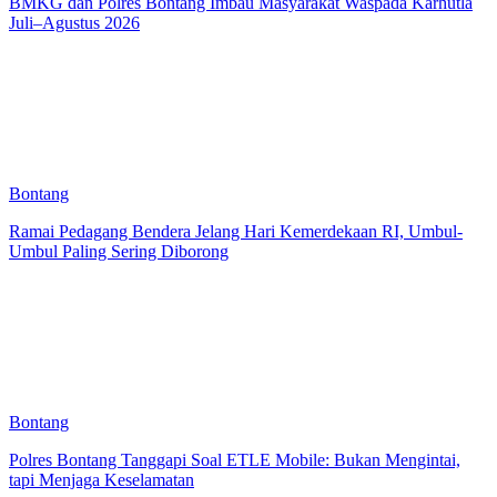
BMKG dan Polres Bontang Imbau Masyarakat Waspada Karhutla
Juli–Agustus 2026
Bontang
Ramai Pedagang Bendera Jelang Hari Kemerdekaan RI, Umbul-
Umbul Paling Sering Diborong
Bontang
Polres Bontang Tanggapi Soal ETLE Mobile: Bukan Mengintai,
tapi Menjaga Keselamatan