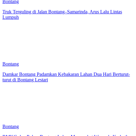
Bontang
Truk Terguling di Jalan Bontang–Samarinda, Arus Lalu Lintas
Lumpuh
Bontang
Damkar Bontang Padamkan Kebakaran Lahan Dua Hari Berturut-
turut di Bontang Lestari
Bontang