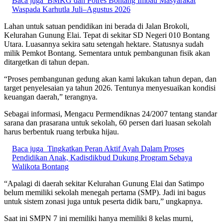
Baca juga
BMKG dan Polres Bontang Imbau Masyarakat
Waspada Karhutla Juli–Agustus 2026
Lahan untuk satuan pendidikan ini berada di Jalan Brokoli,
Kelurahan Gunung Elai. Tepat di sekitar SD Negeri 010 Bontang
Utara. Luasannya sekira satu setengah hektare. Statusnya sudah
milik Pemkot Bontang. Sementara untuk pembangunan fisik akan
ditargetkan di tahun depan.
“Proses pembangunan gedung akan kami lakukan tahun depan, dan
target penyelesaian ya tahun 2026. Tentunya menyesuaikan kondisi
keuangan daerah,” terangnya.
Sebagai informasi, Mengacu Permendiknas 24/2007 tentang standar
sarana dan prasarana untuk sekolah, 60 persen dari luasan sekolah
harus berbentuk ruang terbuka hijau.
Baca juga
Tingkatkan Peran Aktif Ayah Dalam Proses
Pendidikan Anak, Kadisdikbud Dukung Program Sebaya
Walikota Bontang
“Apalagi di daerah sekitar Kelurahan Gunung Elai dan Satimpo
belum memiliki sekolah menegah pertama (SMP). Jadi ini bagus
untuk sistem zonasi juga untuk peserta didik baru,” ungkapnya.
Saat ini SMPN 7 ini memiliki hanya memiliki 8 kelas murni,