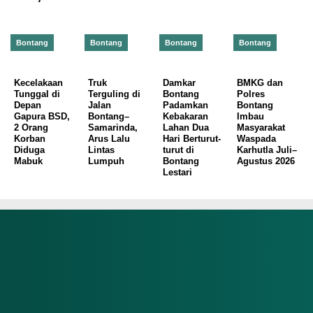
Bontang
Bontang
Bontang
Bontang
Kecelakaan
Truk
Damkar
BMKG dan
Tunggal di
Terguling di
Bontang
Polres
Depan
Jalan
Padamkan
Bontang
Gapura BSD,
Bontang–
Kebakaran
Imbau
2 Orang
Samarinda,
Lahan Dua
Masyarakat
Korban
Arus Lalu
Hari Berturut-
Waspada
Diduga
Lintas
turut di
Karhutla Juli–
Mabuk
Lumpuh
Bontang
Agustus 2026
Lestari