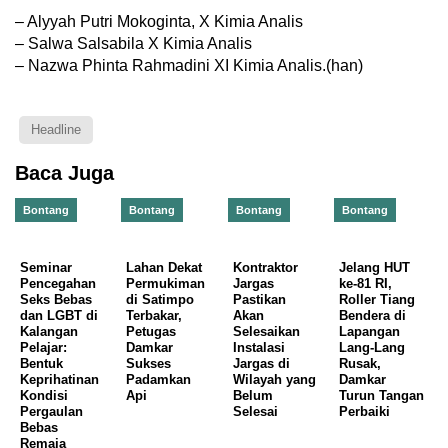
– Alyyah Putri Mokoginta, X Kimia Analis
– Salwa Salsabila X Kimia Analis
– Nazwa Phinta Rahmadini XI Kimia Analis.(han)
Headline
Baca Juga
Bontang
Bontang
Bontang
Bontang
Seminar
Lahan Dekat
Kontraktor
Jelang HUT
Pencegahan
Permukiman
Jargas
ke-81 RI,
Seks Bebas
di Satimpo
Pastikan
Roller Tiang
dan LGBT di
Terbakar,
Akan
Bendera di
Kalangan
Petugas
Selesaikan
Lapangan
Pelajar:
Damkar
Instalasi
Lang-Lang
Bentuk
Sukses
Jargas di
Rusak,
Keprihatinan
Padamkan
Wilayah yang
Damkar
Kondisi
Api
Belum
Turun Tangan
Pergaulan
Selesai
Perbaiki
Bebas
Remaja