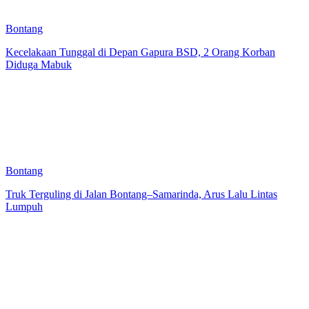
Bontang
Kecelakaan Tunggal di Depan Gapura BSD, 2 Orang Korban
Diduga Mabuk
Bontang
Truk Terguling di Jalan Bontang–Samarinda, Arus Lalu Lintas
Lumpuh