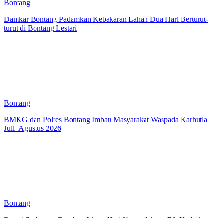
Bontang
Damkar Bontang Padamkan Kebakaran Lahan Dua Hari Berturut-
turut di Bontang Lestari
Bontang
BMKG dan Polres Bontang Imbau Masyarakat Waspada Karhutla
Juli–Agustus 2026
Bontang