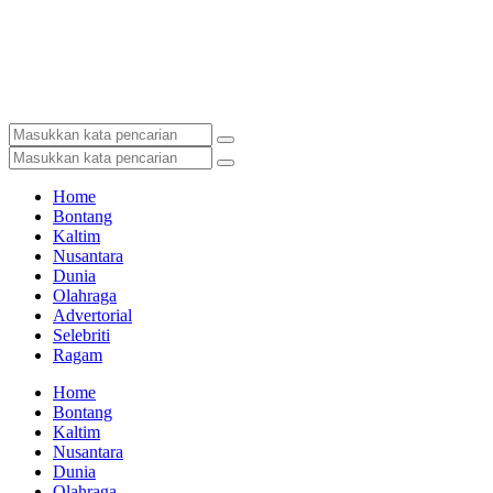
Home
Bontang
Kaltim
Nusantara
Dunia
Olahraga
Advertorial
Selebriti
Ragam
Home
Bontang
Kaltim
Nusantara
Dunia
Olahraga