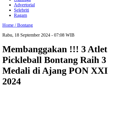
Advertorial
Selebriti
Ragam
Home /
Bontang
Rabu, 18 September 2024 - 07:08 WIB
Membanggakan !!! 3 Atlet
Pickleball Bontang Raih 3
Medali di Ajang PON XXI
2024