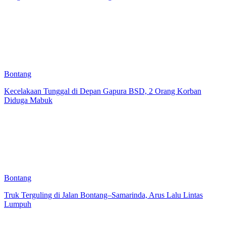
Bontang
Kecelakaan Tunggal di Depan Gapura BSD, 2 Orang Korban
Diduga Mabuk
Bontang
Truk Terguling di Jalan Bontang–Samarinda, Arus Lalu Lintas
Lumpuh