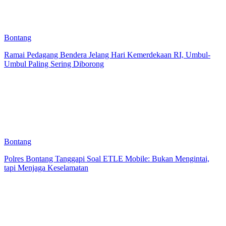
Bontang
Ramai Pedagang Bendera Jelang Hari Kemerdekaan RI, Umbul-
Umbul Paling Sering Diborong
Bontang
Polres Bontang Tanggapi Soal ETLE Mobile: Bukan Mengintai,
tapi Menjaga Keselamatan